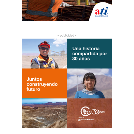
- publicidad -