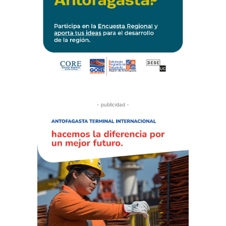
- publicidad -