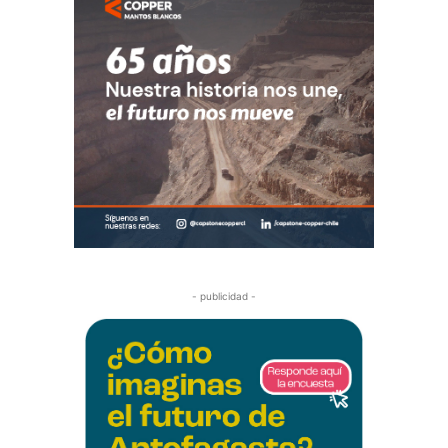
- publicidad -