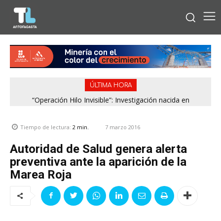
ÚLTIMA HORA
“Operación Hilo Invisible”: Investigación nacida en
Antofagasta permitió incautar 2,1 toneladas de marihuana
en la zona central
7 marzo 2016
Tiempo de lectura:
2
min.
Autoridad de Salud genera alerta
preventiva ante la aparición de la
Marea Roja