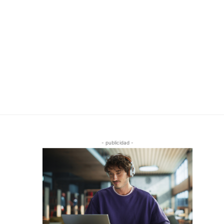
- publicidad -