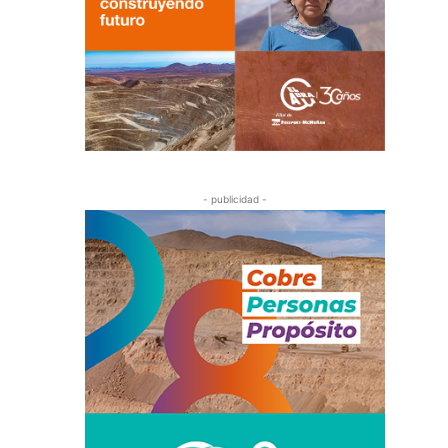
- publicidad -