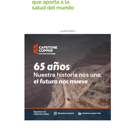
- publicidad -