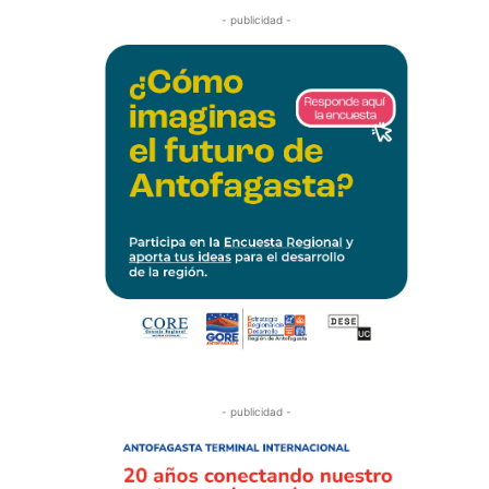
- publicidad -
- publicidad -