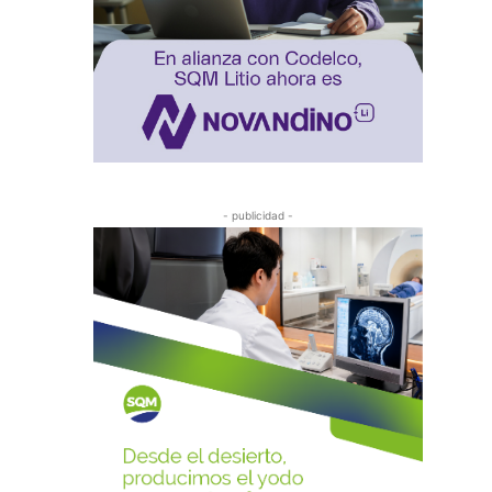
- publicidad -