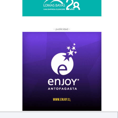
- publicidad -