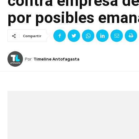
contra empresa del
por posibles eman
Compartir
Por
Timeline Antofagasta