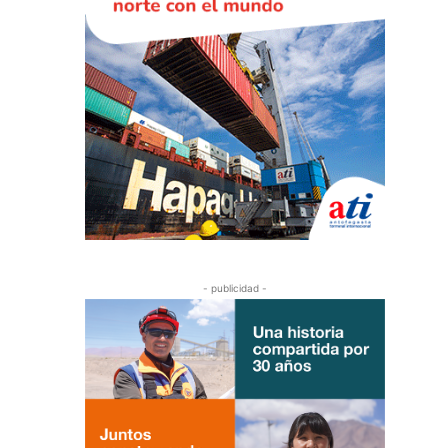
- publicidad -