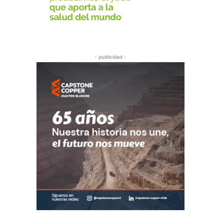
- publicidad -