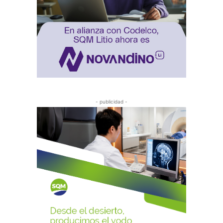
- publicidad -