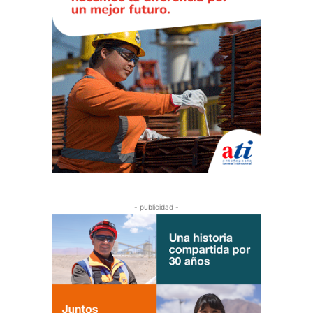
- publicidad -