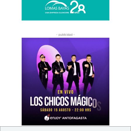
- publicidad -