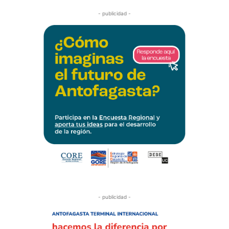
- publicidad -
- publicidad -