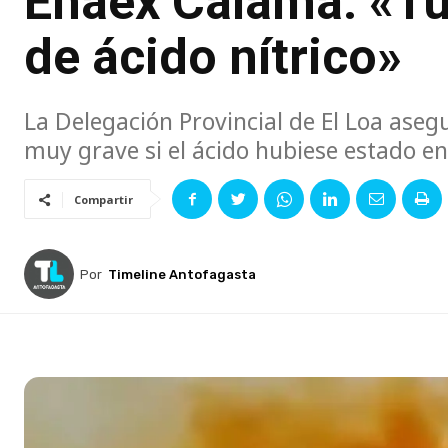
Enaex Calama: «Tu
de ácido nítrico»
La Delegación Provincial de El Loa aseg
muy grave si el ácido hubiese estado en
Compartir
Por
Timeline Antofagasta