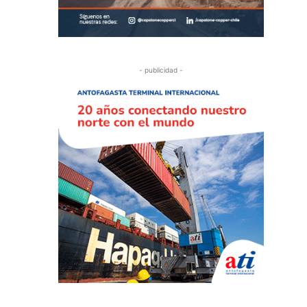
- publicidad -