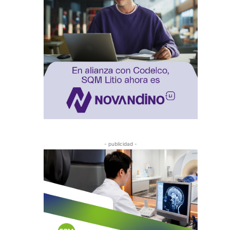
- publicidad -