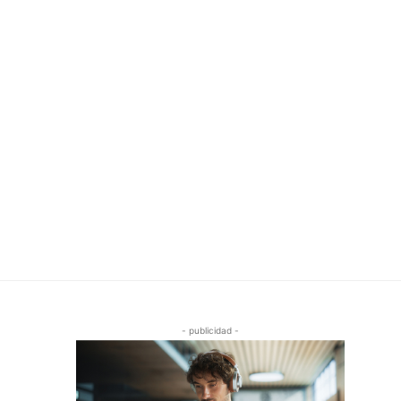
- publicidad -