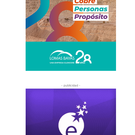
- publicidad -