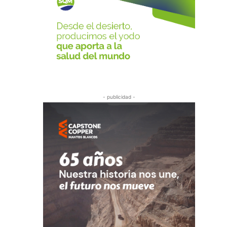
- publicidad -