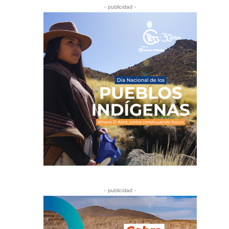
- publicidad -
- publicidad -