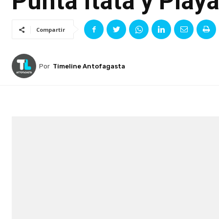
Punta Itata y Play
Compartir
Por
Timeline Antofagasta