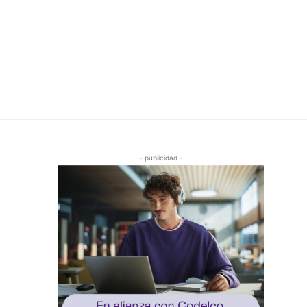
- publicidad -