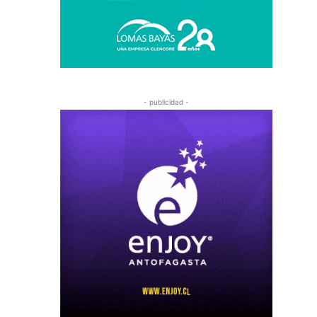
- publicidad -