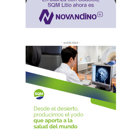
- publicidad -