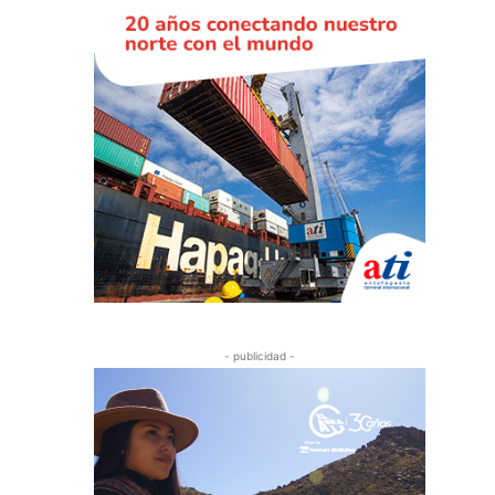
- publicidad -