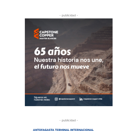
- publicidad -
- publicidad -