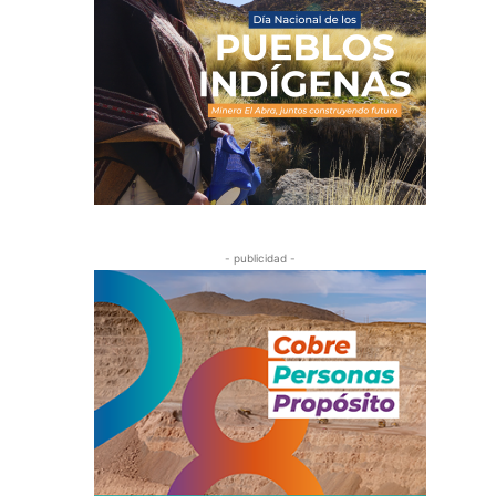
- publicidad -