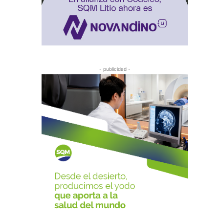
- publicidad -