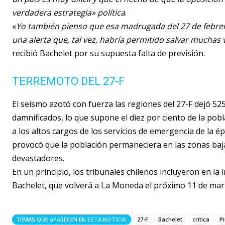
verdadera estrategia» política
.
«
Yo también pienso que esa madrugada del 27 de febre
una alerta que, tal vez, habría permitido salvar muchas 
recibió Bachelet por su supuesta falta de previsión.
TERREMOTO DEL 27-F
El seísmo azotó con fuerza las regiones del 27-F dejó 52
damnificados, lo que supone el diez por ciento de la pobla
a los altos cargos de los servicios de emergencia de la 
provocó que la población permaneciera en las zonas baja
devastadores.
En un principio, los tribunales chilenos incluyeron en la 
Bachelet, que volverá a La Moneda el próximo 11 de marz
TEMAS QUE APARECEN EN ESTA NOTICIA:
27-F
Bachelet
crítica
P