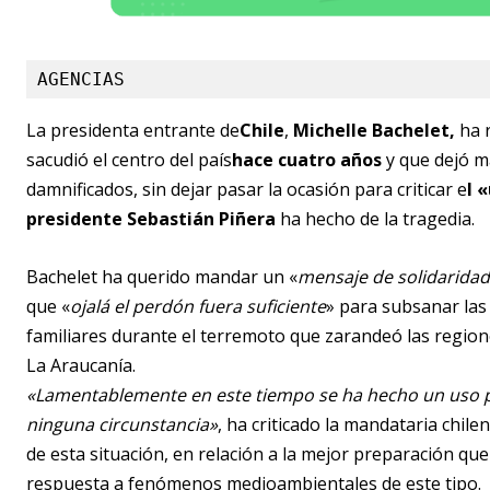
AGENCIAS
La presidenta entrante de
Chile
,
Michelle Bachelet,
ha r
sacudió el centro del país
hace cuatro años
y que dejó m
damnificados, sin dejar pasar la ocasión para criticar e
l 
presidente Sebastián Piñera
ha hecho de la tragedia.
Bachelet ha querido mandar un «
mensaje de solidarida
que «
ojalá el perdón fuera suficiente
» para subsanar las
familiares durante el terremoto que zarandeó las region
La Araucanía.
«Lamentablemente en este tiempo se ha hecho un uso pol
ninguna circunstancia»
, ha criticado la mandataria chil
de esta situación, en relación a la mejor preparación que
respuesta a fenómenos medioambientales de este tipo.