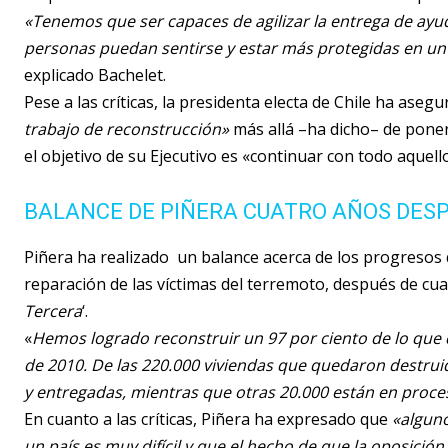
«Tenemos que ser capaces de agilizar la entrega de ayud
personas puedan sentirse y estar más protegidas en un 
explicado Bachelet.
Pese a las críticas, la presidenta electa de Chile ha aseg
trabajo de reconstrucción»
más allá –ha dicho– de pone
el objetivo de su Ejecutivo es «continuar con todo aque
BALANCE DE PIÑERA CUATRO AÑOS DES
Piñera ha realizado un balance acerca de los progresos 
reparación de las víctimas del terremoto, después de cuat
Tercera
‘.
«
Hemos logrado reconstruir un 97 por ciento de lo que 
de 2010. De las 220.000 viviendas que quedaron destruid
y entregadas, mientras que otras 20.000 están en proce
En cuanto a las críticas, Piñera ha expresado que
«alguno
un país es muy difícil y que el hecho de que la oposició