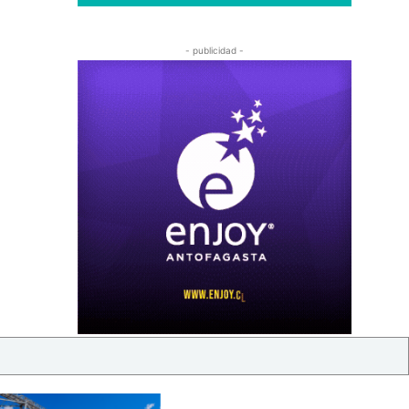
- publicidad -