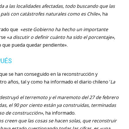
a a las localidades afectadas, todo buscando que las
país con catástrofes naturales como es Chile»
, ha
urado que «
este Gobierno ha hecho un importante
rse «
a discutir o definir cuánto ha sido el porcentaje»
,
llo que pueda quedar pendiente».
PUÉS
que se han conseguido en la reconstrucción y
ro años, tal y como ha informado el diario chileno ‘
La
destruyó el terremoto y el maremoto del 27 de febrero
as, el 90 por ciento están ya construidas, terminadas
so de construcción»
, ha informado.
s creen que las cosas se hacen solas, que reconstruir
n haya estado cuestionando todas las cifras, es «una