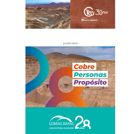
- publicidad -