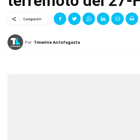
terremoto del 27-
Compartir
Por
Timeline Antofagasta