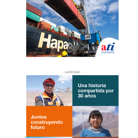
- publicidad -