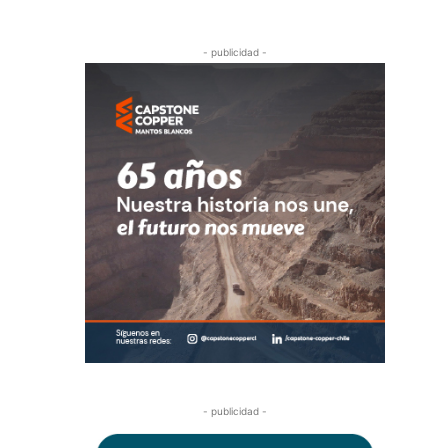
- publicidad -
- publicidad -