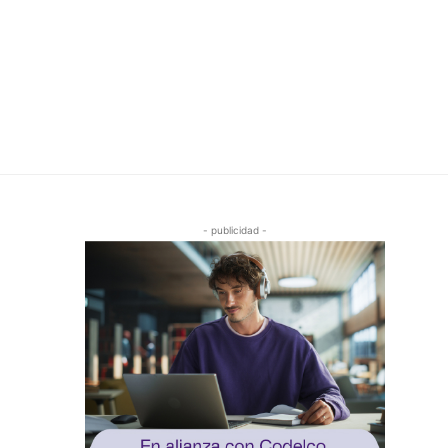
- publicidad -