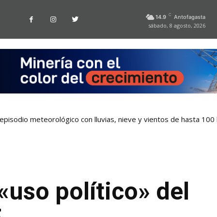
C
14.9
Antofagasta
sábado, 8 agosto, 2026
pisodio meteorológico con lluvias, nieve y vientos de hasta 100
 «uso político» del