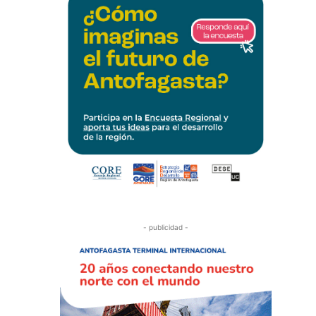
- publicidad -