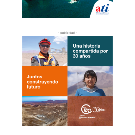
- publicidad -