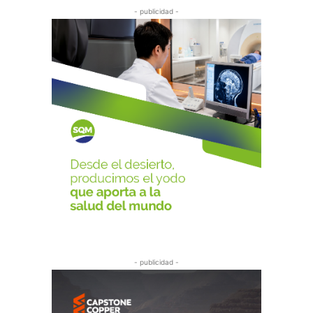
- publicidad -
- publicidad -