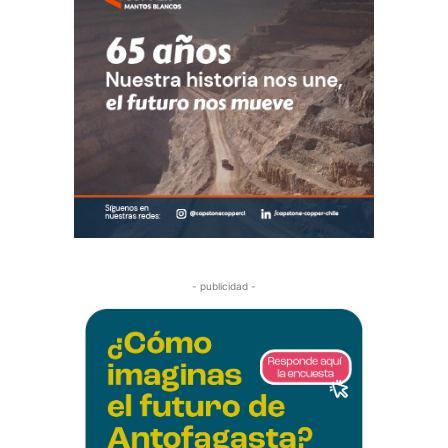
- publicidad -