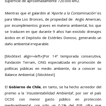
superficie de aproximadamente 720.000 km2.
Mientras que el galardón al
‘Aporte a la Contaminación’
es
para Mina Los Bronces, de propiedad de Anglo American,
por incumplimientos graves en materia ambiental, los que
se traducen en que durante 9 años han existido drenajes
ácidos en el Depósito de Estériles Donoso, generando un
daño ambiental irreparable.
[blocktext align=»left»]Por 14º temporada consecutiva,
Fundación Terram, ONG especializada en promoción de
políticas públicas en medio ambiente, da a conocer su
Balance Ambiental. [/blocktext]
El
Gobierno de Chile
, en tanto, se ha hecho acreedor del
premio a la ‘
Insustentabilidad Ambiental
’, por ser el país
OCDE con menor gasto público en protección
medioambiental, con sólo un 0,1% del PIB, cifra que