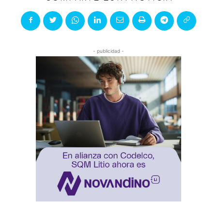
- publicidad -