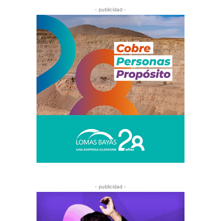
- publicidad -
- publicidad -