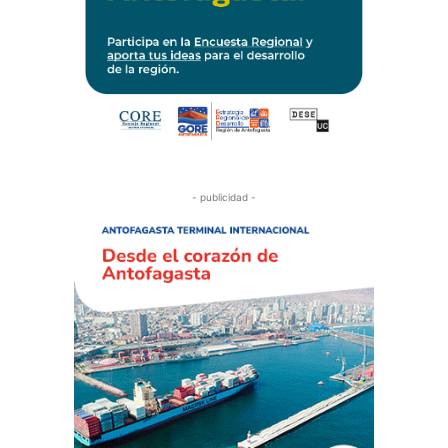
- publicidad -