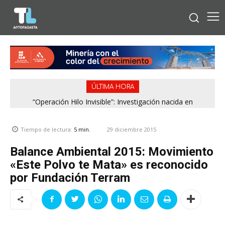
ÚLTIMA HORA
“Operación Hilo Invisible”: Investigación nacida en
Antofagasta permitió incautar 2,1 toneladas de marihuana
en la zona central
29 diciembre 2015
Tiempo de lectura:
5
min.
Balance Ambiental 2015: Movimiento
«Este Polvo te Mata» es reconocido
por Fundación Terram