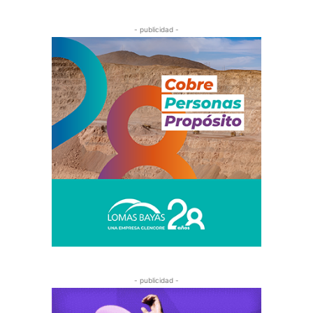
- publicidad -
- publicidad -