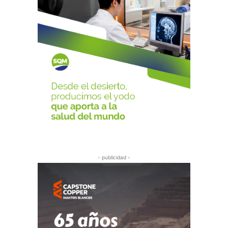
- publicidad -