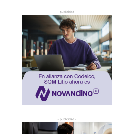
- publicidad -
- publicidad -