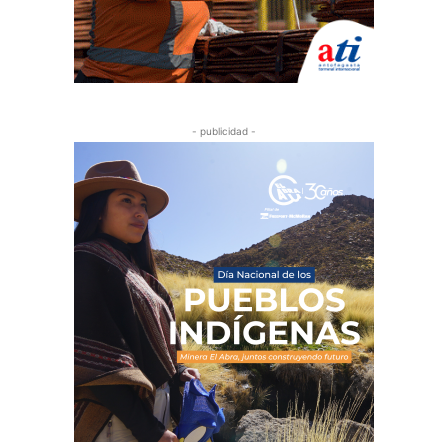
- publicidad -