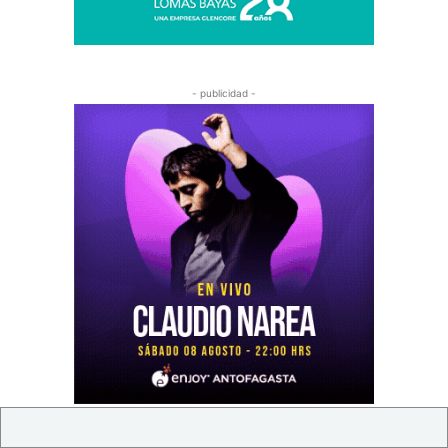
- publicidad -