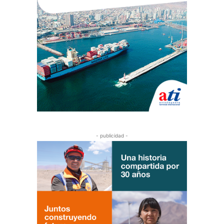
- publicidad -