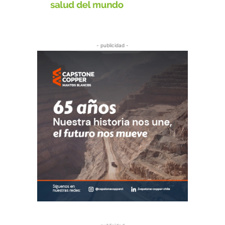
- publicidad -