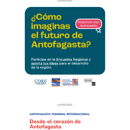
- publicidad -
- publicidad -