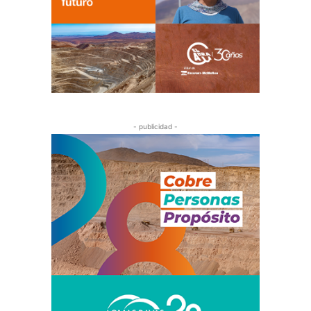
- publicidad -