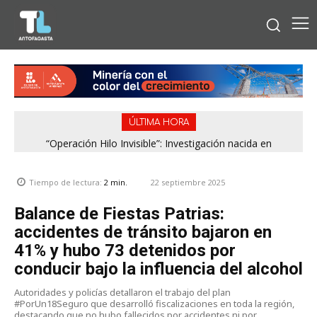
ÚLTIMA HORA
“Operación Hilo Invisible”: Investigación nacida en
Antofagasta permitió incautar 2,1 toneladas de marihuana
en la zona central
22 septiembre 2025
Tiempo de lectura:
2
min.
Balance de Fiestas Patrias:
accidentes de tránsito bajaron en
41% y hubo 73 detenidos por
conducir bajo la influencia del alcohol
Autoridades y policías detallaron el trabajo del plan
#PorUn18Seguro que desarrolló fiscalizaciones en toda la región,
destacando que no hubo fallecidos por accidentes ni por