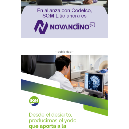
- publicidad -