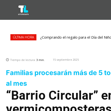
¿Comprando el regalo para el Día del Niñ
ÚLTIMA HORA
15 septiembre 2025
Tiempo de lectura:
3
min.
Familias procesarán más de 5 t
al mes
“Barrio Circular” 
vermicomposteras 