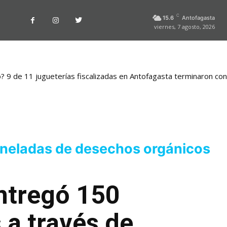
C
15.6
Antofagasta
viernes, 7 agosto, 2026
o? 9 de 11 jugueterías fiscalizadas en Antofagasta terminaron co
oneladas de desechos orgánicos
entregó 150
a través de