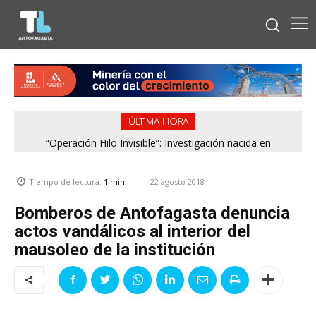
ÚLTIMA HORA
“Operación Hilo Invisible”: Investigación nacida en
Antofagasta permitió incautar 2,1 toneladas de marihuana
en la zona central
22 agosto 2018
Tiempo de lectura:
1
min.
Bomberos de Antofagasta denuncia
actos vandálicos al interior del
mausoleo de la institución