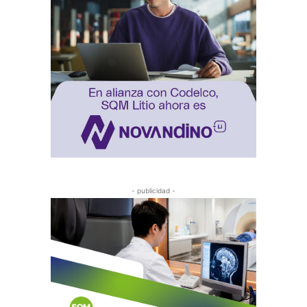
- publicidad -