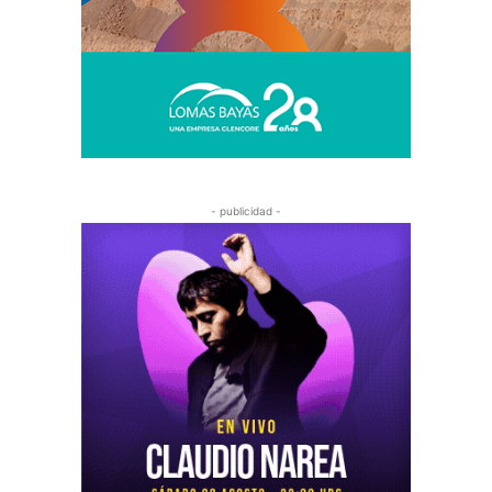
- publicidad -