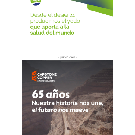
- publicidad -