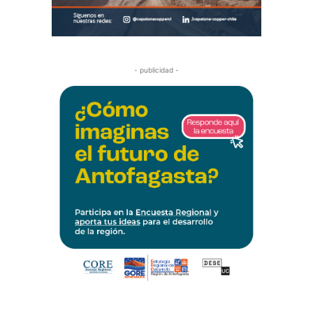
- publicidad -