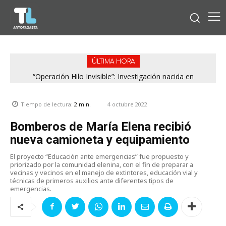
ÚLTIMA HORA
“Operación Hilo Invisible”: Investigación nacida en
Antofagasta permitió incautar 2,1 toneladas de marihuana
en la zona central
4 octubre 2022
Tiempo de lectura:
2
min.
Bomberos de María Elena recibió
nueva camioneta y equipamiento
El proyecto “Educación ante emergencias” fue propuesto y
priorizado por la comunidad elenina, con el fin de preparar a
vecinas y vecinos en el manejo de extintores, educación vial y
técnicas de primeros auxilios ante diferentes tipos de
emergencias.