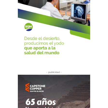
- publicidad -