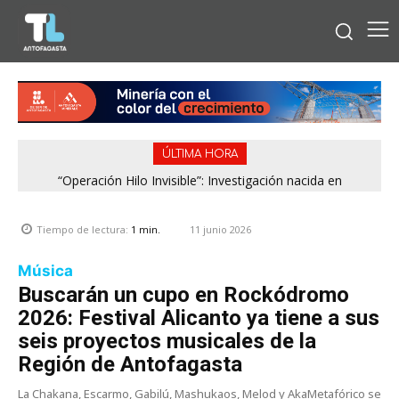
ÚLTIMA HORA
“Operación Hilo Invisible”: Investigación nacida en
Antofagasta permitió incautar 2,1 toneladas de marihuana
en la zona central
11 junio 2026
Tiempo de lectura:
1
min.
Música
Buscarán un cupo en Rockódromo
2026: Festival Alicanto ya tiene a sus
seis proyectos musicales de la
Región de Antofagasta
La Chakana, Escarmo, Gabilú, Mashukaos, Melod y AkaMetafórico se