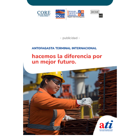
- publicidad -