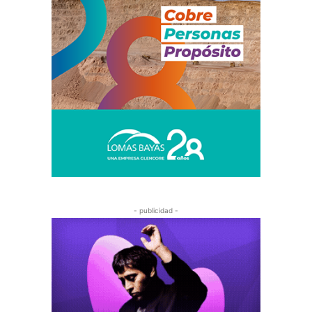
- publicidad -