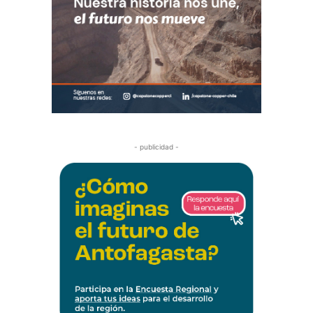
- publicidad -