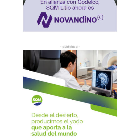
- publicidad -