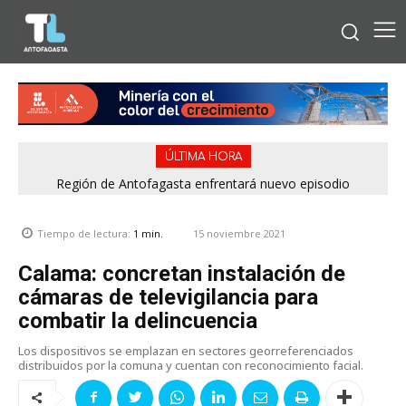
ÚLTIMA HORA
Región de Antofagasta enfrentará nuevo episodio
meteorológico con lluvias, nieve y vientos de hasta 100
km/h
15 noviembre 2021
Tiempo de lectura:
1
min.
Calama: concretan instalación de
cámaras de televigilancia para
combatir la delincuencia
Los dispositivos se emplazan en sectores georreferenciados
distribuidos por la comuna y cuentan con reconocimiento facial.