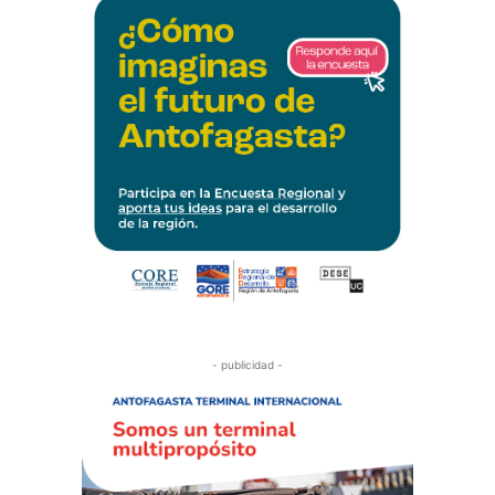
- publicidad -