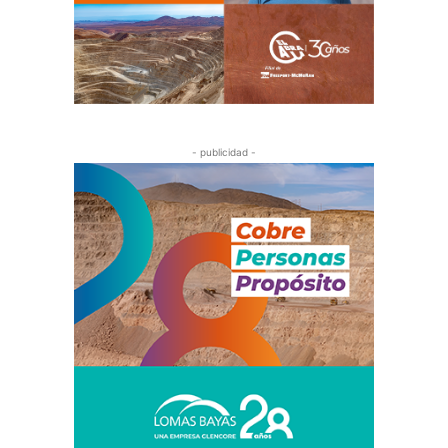
- publicidad -