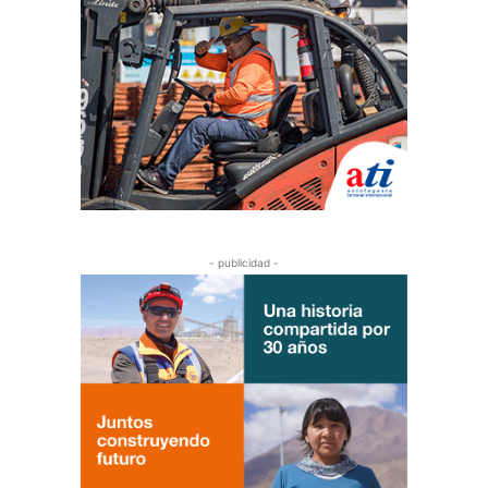
- publicidad -