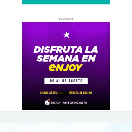
- publicidad -