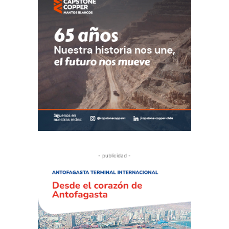
- publicidad -