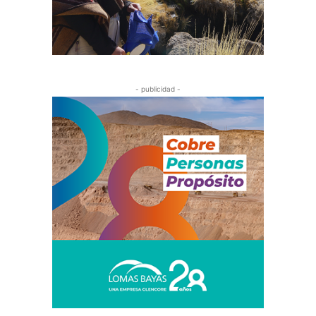
- publicidad -