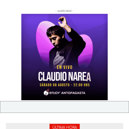
- publicidad -