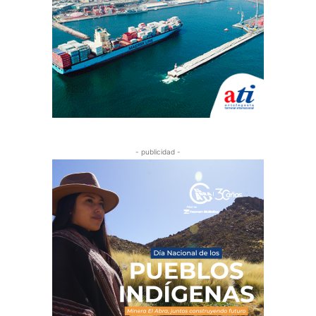
- publicidad -