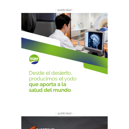
- publicidad -
- publicidad -