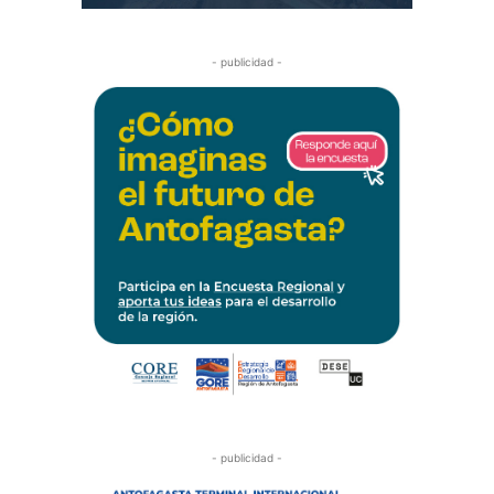
- publicidad -
- publicidad -