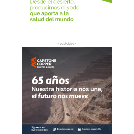
- publicidad -