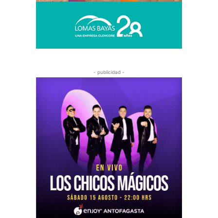
- publicidad -