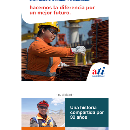
- publicidad -