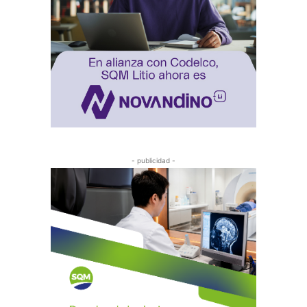
- publicidad -