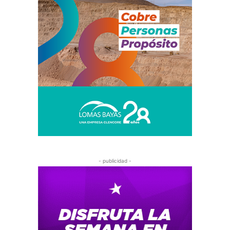
- publicidad -