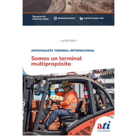
- publicidad -