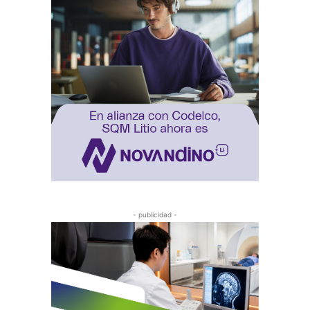
- publicidad -