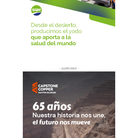
- publicidad -