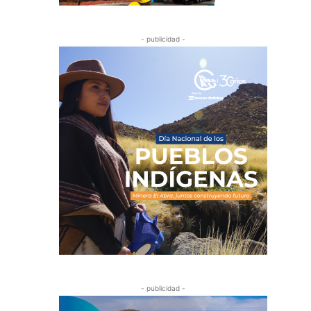
- publicidad -
- publicidad -