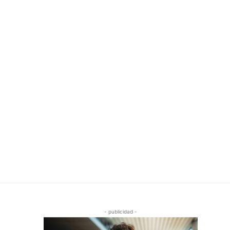
- publicidad -