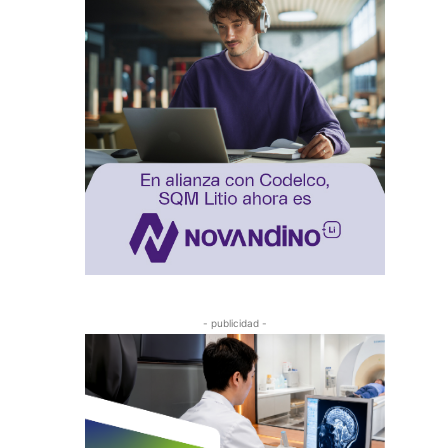
- publicidad -