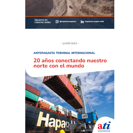
- publicidad -