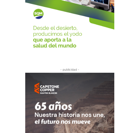
- publicidad -