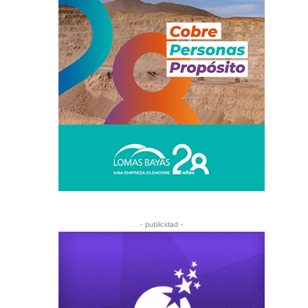
- publicidad -