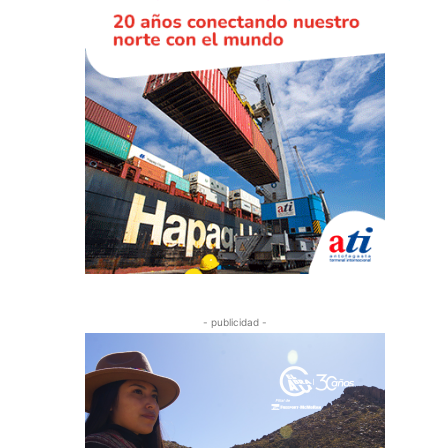
- publicidad -