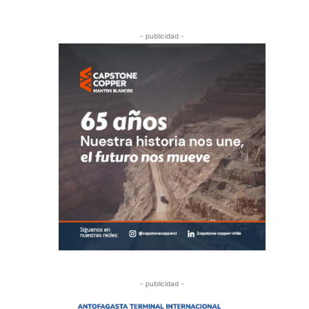
- publicidad -
- publicidad -