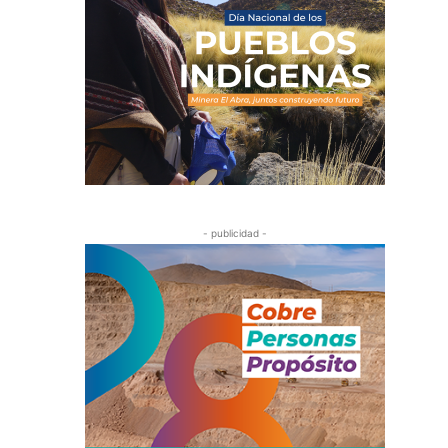
- publicidad -