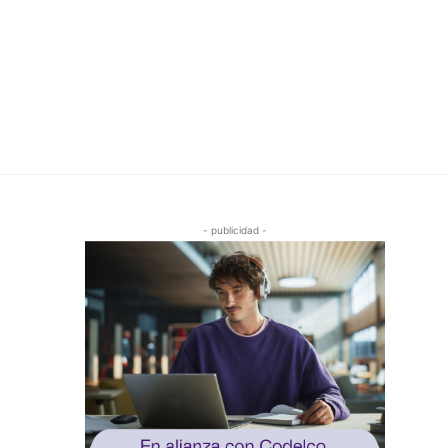
- publicidad -