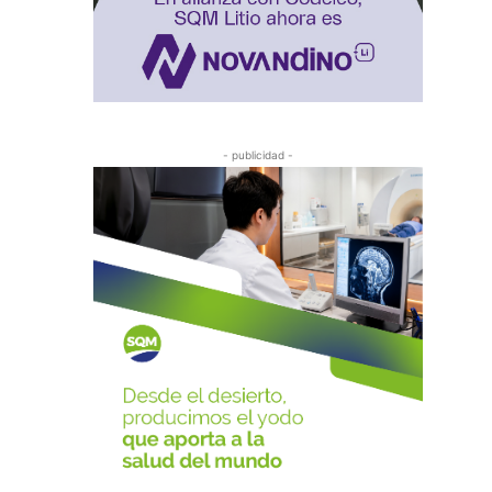
- publicidad -