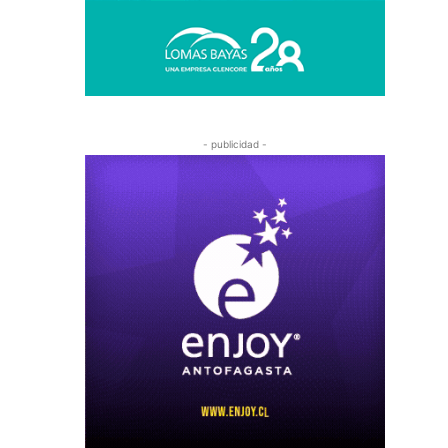
- publicidad -