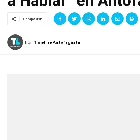
a Hablar” en Anto
Compartir
Por
Timeline Antofagasta