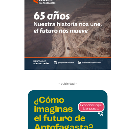
- publicidad -