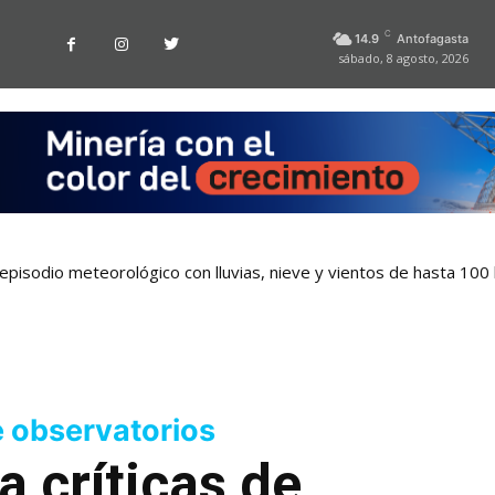
C
14.9
Antofagasta
sábado, 8 agosto, 2026
pisodio meteorológico con lluvias, nieve y vientos de hasta 100
e observatorios
a críticas de