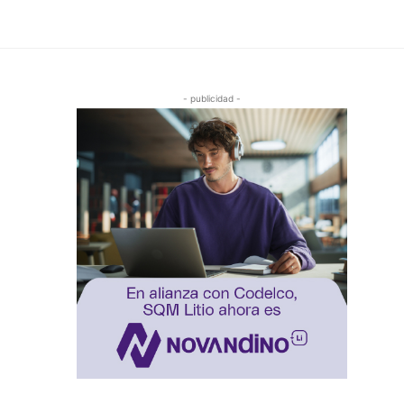
- publicidad -