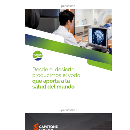
- publicidad -
- publicidad -