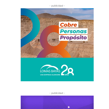
- publicidad -
- publicidad -