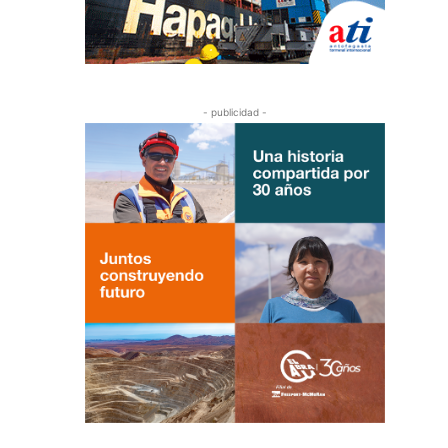
- publicidad -