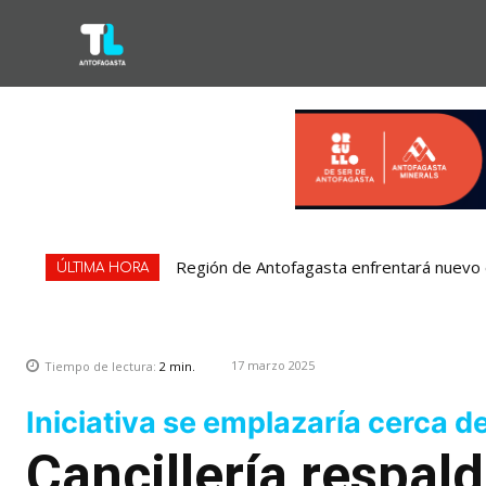
Región de Antofagasta enfrentará nuevo e
ÚLTIMA HORA
17 marzo 2025
Tiempo de lectura:
2
min.
Iniciativa se emplazaría cerca d
Cancillería respald