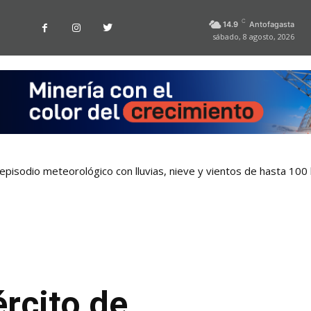
C
14.9
Antofagasta
sábado, 8 agosto, 2026
pisodio meteorológico con lluvias, nieve y vientos de hasta 100
ército de