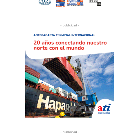
- publicidad -
- publicidad -