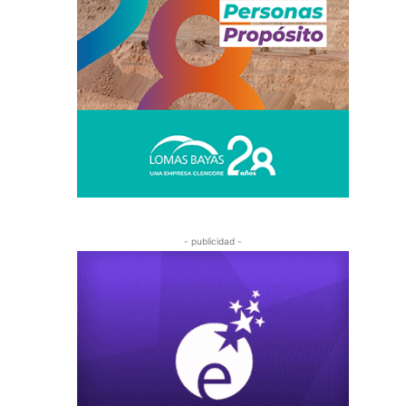
- publicidad -