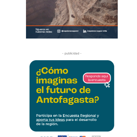
- publicidad -