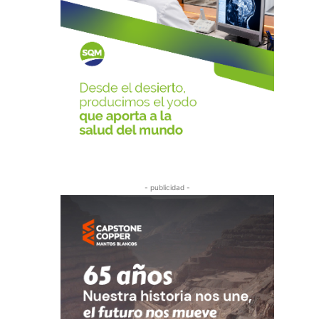
- publicidad -