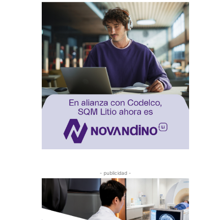
- publicidad -