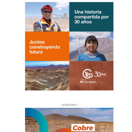
- publicidad -