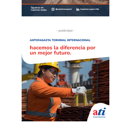
- publicidad -