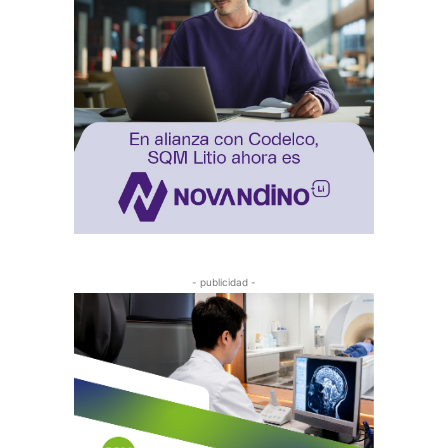
- publicidad -