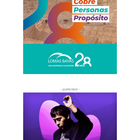
- publicidad -