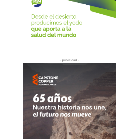
- publicidad -