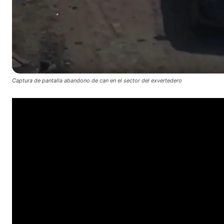
Captura de pantalla abandono de can en el sector del exvertedero