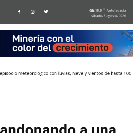
C
18.6
Antofagasta
sábado, 8 agosto, 2026
pisodio meteorológico con lluvias, nieve y vientos de hasta 100
bandonando a una