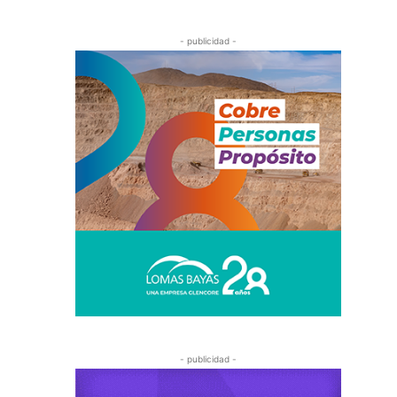
- publicidad -
- publicidad -