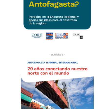
- publicidad -