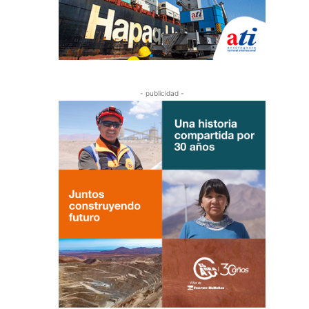
- publicidad -