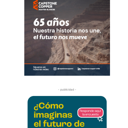
- publicidad -