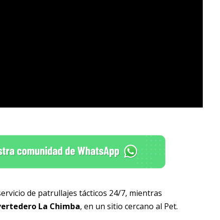
rvicio de patrullajes tácticos 24/7, mientras
xvertedero La Chimba
, en un sitio cercano al Pet.