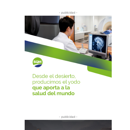
- publicidad -
- publicidad -