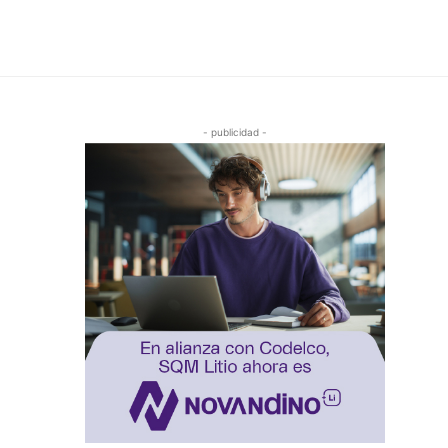
- publicidad -