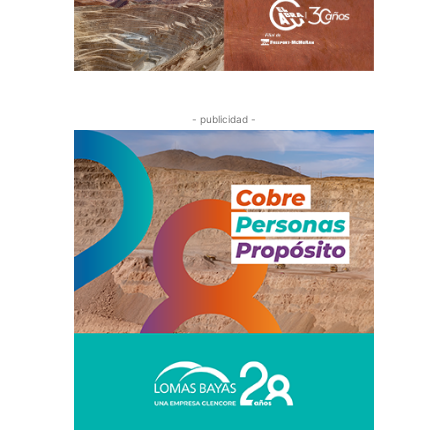
- publicidad -