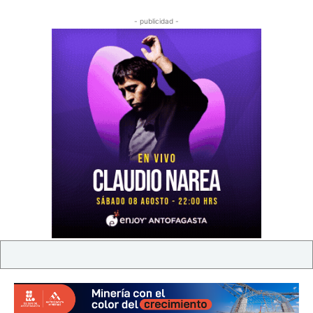
- publicidad -