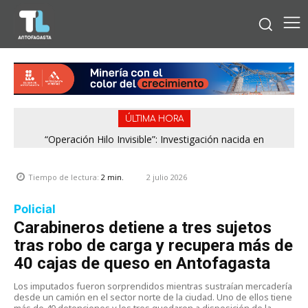
ÚLTIMA HORA
“Operación Hilo Invisible”: Investigación nacida en
Antofagasta permitió incautar 2,1 toneladas de marihuana
en la zona central
2 julio 2026
Tiempo de lectura:
2
min.
Policial
Carabineros detiene a tres sujetos
tras robo de carga y recupera más de
40 cajas de queso en Antofagasta
Los imputados fueron sorprendidos mientras sustraían mercadería
desde un camión en el sector norte de la ciudad. Uno de ellos tiene
más de 40 detenciones y los tres quedaron a disposición de la