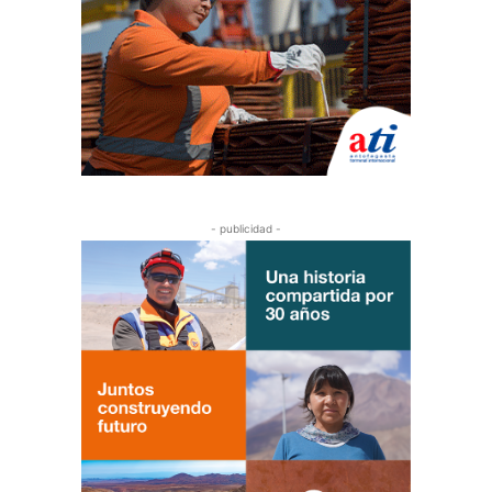
- publicidad -