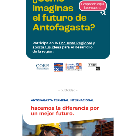
- publicidad -