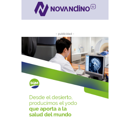
- publicidad -