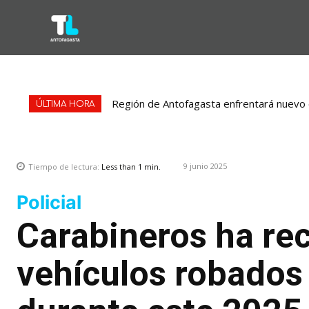
Región de Antofagasta enfrentará nuevo e
ÚLTIMA HORA
9 junio 2025
Tiempo de lectura:
Less than 1
min.
Policial
Carabineros ha re
vehículos robados 