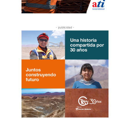
- publicidad -