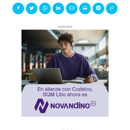
- publicidad -