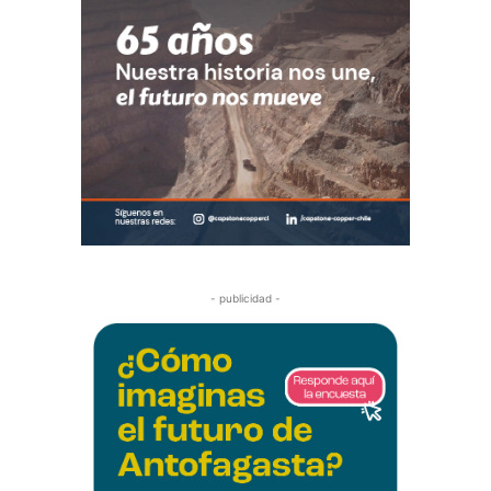
- publicidad -