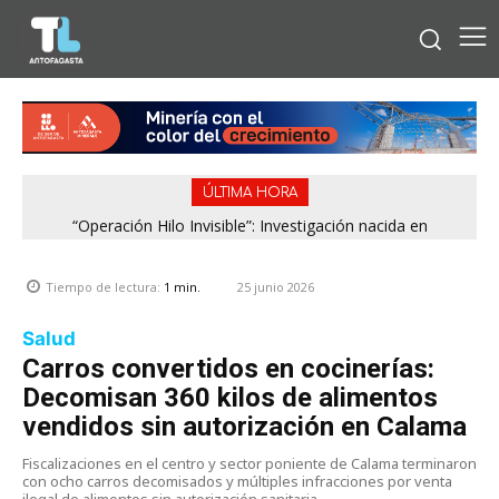
ÚLTIMA HORA
“Operación Hilo Invisible”: Investigación nacida en
Antofagasta permitió incautar 2,1 toneladas de marihuana
en la zona central
25 junio 2026
Tiempo de lectura:
1
min.
Salud
Carros convertidos en cocinerías:
Decomisan 360 kilos de alimentos
vendidos sin autorización en Calama
Fiscalizaciones en el centro y sector poniente de Calama terminaron
con ocho carros decomisados y múltiples infracciones por venta
ilegal de alimentos sin autorización sanitaria.