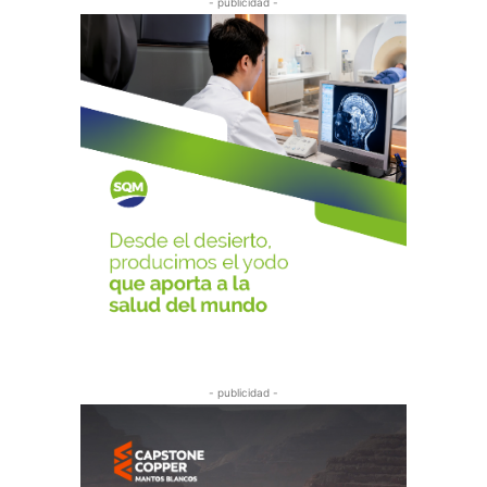
- publicidad -
- publicidad -