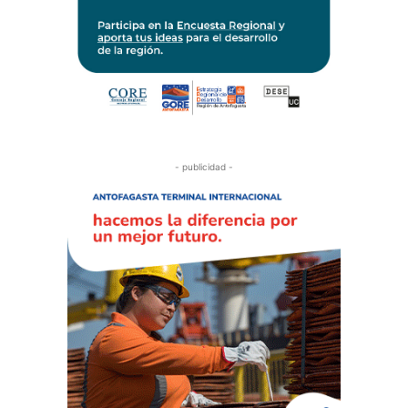
- publicidad -