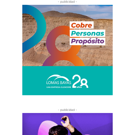
- publicidad -
- publicidad -