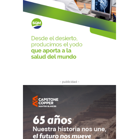
- publicidad -