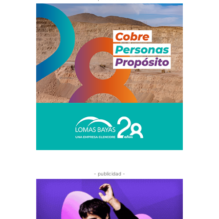
- publicidad -