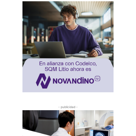
- publicidad -