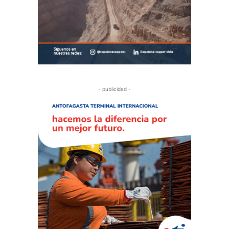
- publicidad -