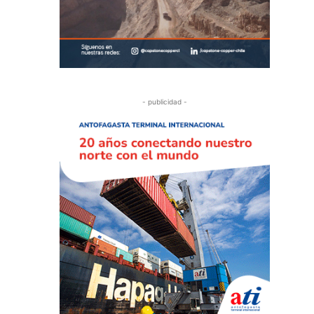
- publicidad -