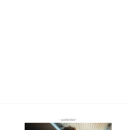
- publicidad -