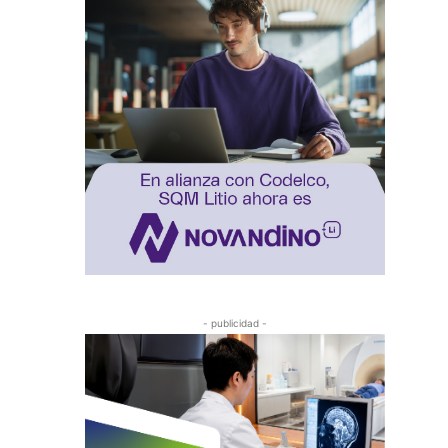
- publicidad -