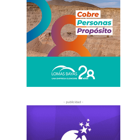
- publicidad -