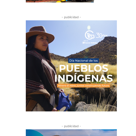
- publicidad -
- publicidad -