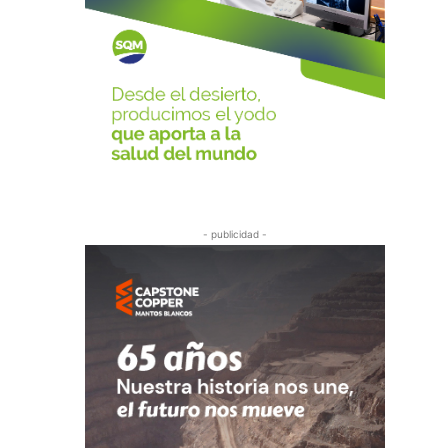
- publicidad -