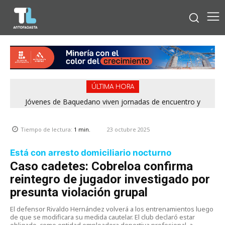
ÚLTIMA HORA
Jóvenes de Baquedano viven jornadas de encuentro y
aprendizaje en el Winter Camp 2026
23 octubre 2025
Tiempo de lectura:
1
min.
Está con arresto domiciliario nocturno
Caso cadetes: Cobreloa confirma
reintegro de jugador investigado por
presunta violación grupal
El defensor Rivaldo Hernández volverá a los entrenamientos luego
de que se modificara su medida cautelar. El club declaró estar
obligado, como entidad empleadora deportiva profesional, a