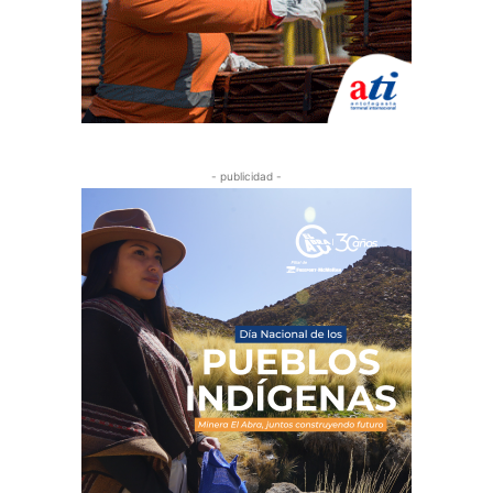
- publicidad -