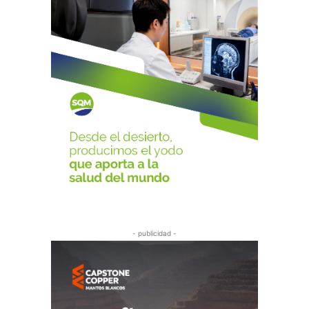
- publicidad -