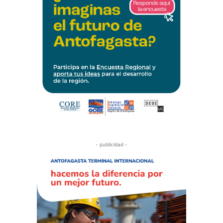
- publicidad -