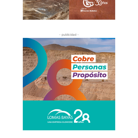
- publicidad -