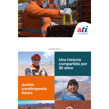
- publicidad -