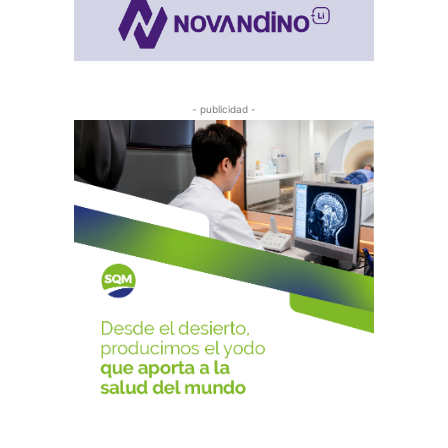
- publicidad -