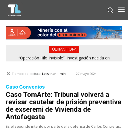
ÚLTIMA HORA
“Operación Hilo Invisible”: Investigación nacida en
Antofagasta permitió incautar 2,1 toneladas de marihuana
en la zona central
27 mayo 2024
Tiempo de lectura:
Less than 1
min.
Caso Convenios
Caso TomArte: Tribunal volverá a
revisar cautelar de prisión preventiva
de exseremi de Vivienda de
Antofagasta
Es el segundo intento por parte de la defensa de Carlos Contreras,