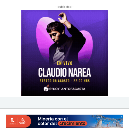
- publicidad -