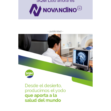
- publicidad -