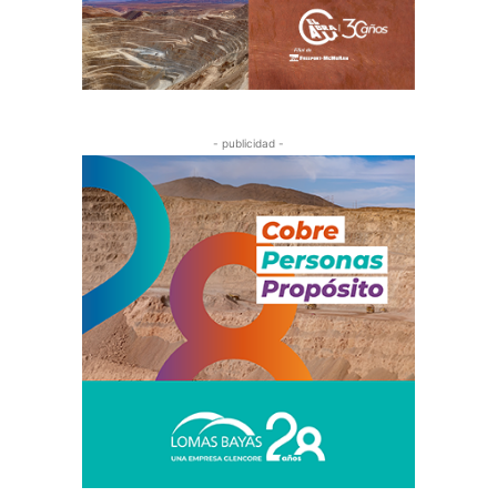
- publicidad -