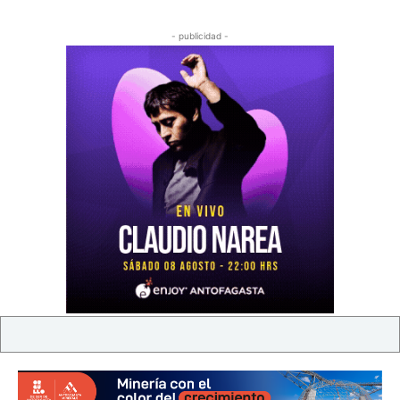
- publicidad -