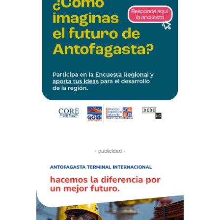
- publicidad -