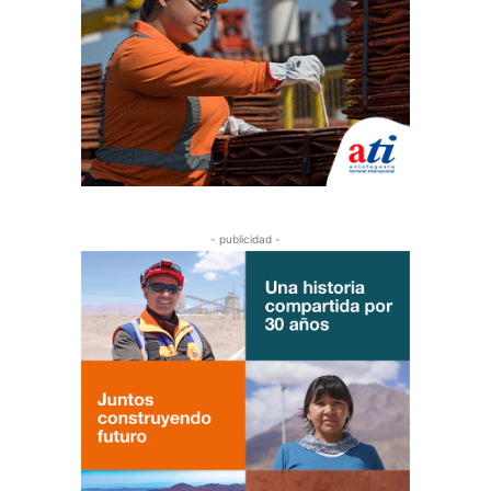
- publicidad -