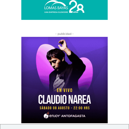
- publicidad -