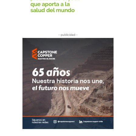
- publicidad -