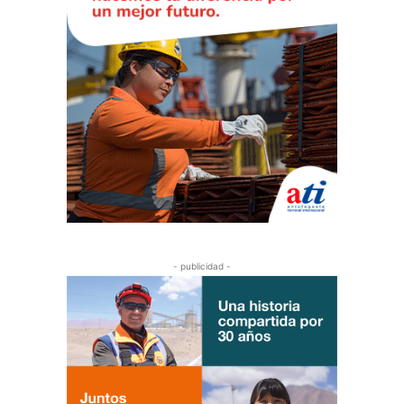
- publicidad -