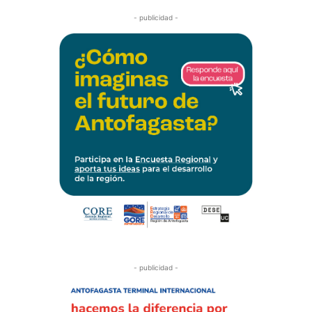
- publicidad -
- publicidad -