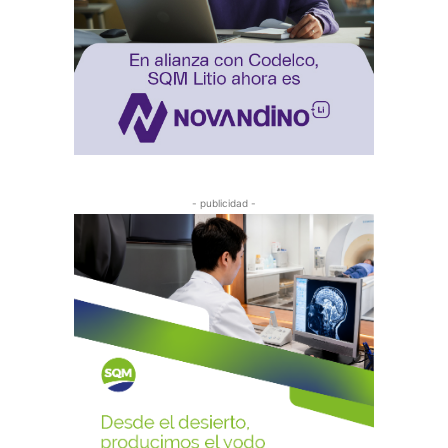
- publicidad -