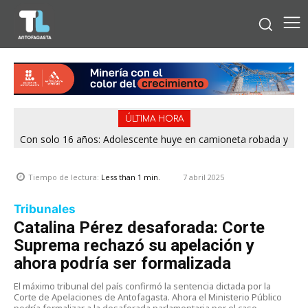
ÚLTIMA HORA
Con solo 16 años: Adolescente huye en camioneta robada y
termina chocando contra patrulla en María Elena
7 abril 2025
Tiempo de lectura:
Less than 1
min.
Tribunales
Catalina Pérez desaforada: Corte
Suprema rechazó su apelación y
ahora podría ser formalizada
El máximo tribunal del país confirmó la sentencia dictada por la
Corte de Apelaciones de Antofagasta. Ahora el Ministerio Público
podría formalizar a la desaforada parlamentaria por el caso