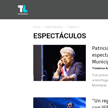
Inicio
Espectáculos
Página 3
ESPECTÁCULOS
Patric
espectá
Munici
Timeline A
Tras prese
a Antofaga
Municipal,..
“Un reg
con Vil