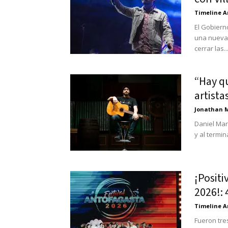
Timeline A
El Gobiern
una nueva 
cerrar las..
“Hay qu
artista
Jonathan 
Daniel Mar
y al termi
¡Positi
2026!: 
Timeline A
Fueron tre