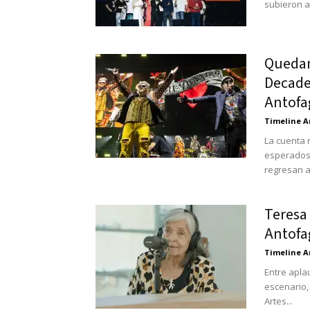
subieron al
Quedan
Decaden
Antofa
Timeline A
La cuenta 
esperados 
regresan a
Teresa 
Antofag
Timeline A
Entre apla
escenario,
Artes...