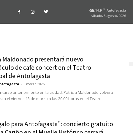
C
14.9
Antofagasta
sábado, 8 agosto, 2026
ia Maldonado presentará nuevo
culo de café concert en el Teatro
pal de Antofagasta
ntofagasta
-
5 marzo 2026
ntarse anteriormente en la ciudad, Patricia Maldonado volverá
sta el viernes 13 de marzo a las 20:00 horas en el Teatro
.
alo para Antofagasta”: concierto gratuito
la Cariño en el Muelle Histórico cerrará...