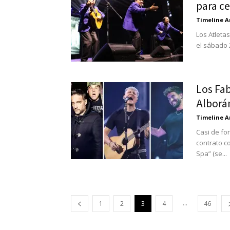
para ce
Timeline A
Los Atleta
el sábado 2
Los Fab
Alborán
Timeline A
Casi de fo
contrato c
Spa” (se...
...
1
2
3
4
46