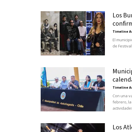
Los Bu
confirm
Timeline A
El municip
de Festival
Munici
calenda
Timeline A
Con una va
febrero, l
actividade
Los Atl