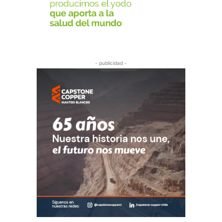
- publicidad -