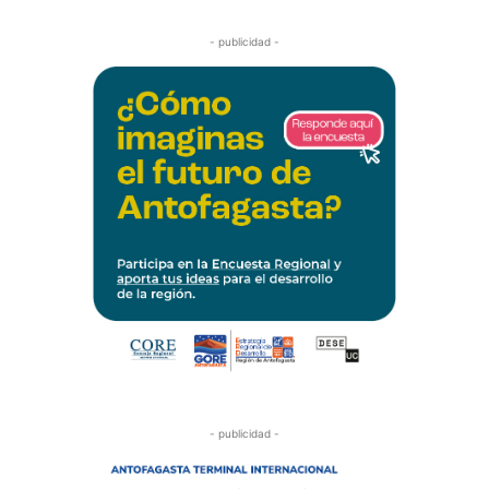
- publicidad -
- publicidad -