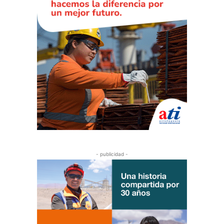
- publicidad -