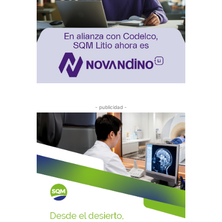
- publicidad -