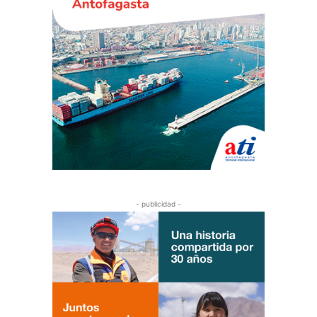
- publicidad -