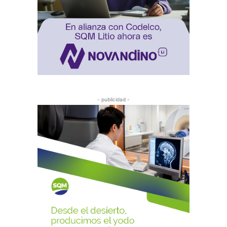
- publicidad -