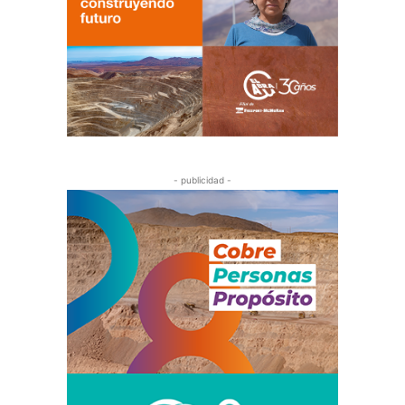
- publicidad -