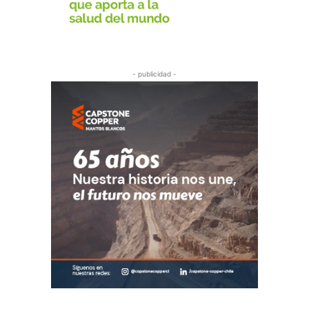
- publicidad -