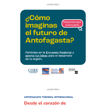
- publicidad -
- publicidad -