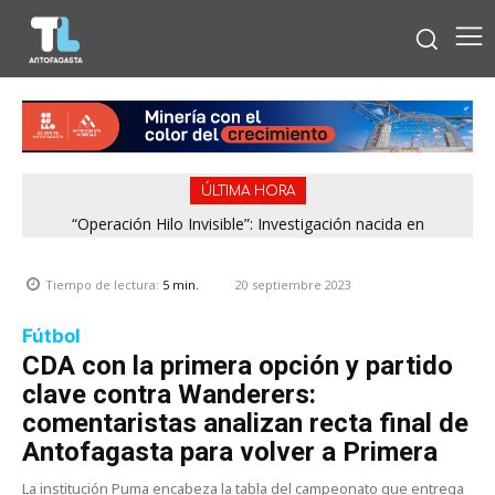
ÚLTIMA HORA
“Operación Hilo Invisible”: Investigación nacida en
Antofagasta permitió incautar 2,1 toneladas de marihuana
en la zona central
20 septiembre 2023
Tiempo de lectura:
5
min.
Fútbol
CDA con la primera opción y partido
clave contra Wanderers:
comentaristas analizan recta final de
Antofagasta para volver a Primera
La institución Puma encabeza la tabla del campeonato que entrega