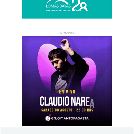
- publicidad -