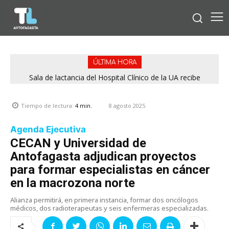
ÚLTIMA HORA
Sala de lactancia del Hospital Clínico de la UA recibe
reconocimiento por cumplir estándares de calidad
8 agosto 2025
Tiempo de lectura:
4
min.
Agenda Ejecutiva
CECAN y Universidad de
Antofagasta adjudican proyectos
para formar especialistas en cáncer
en la macrozona norte
Alianza permitirá, en primera instancia, formar dos oncólogos
médicos, dos radioterapeutas y seis enfermeras especializadas.