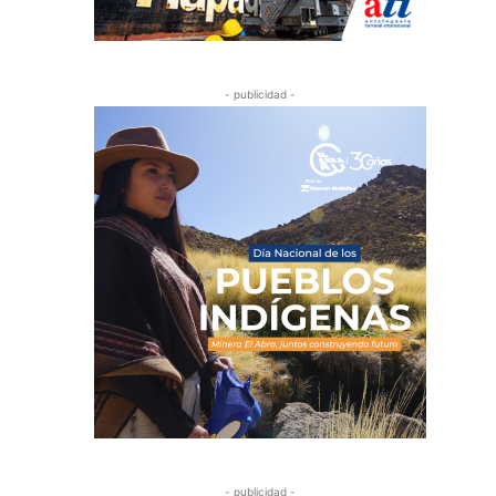
- publicidad -
- publicidad -