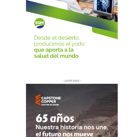
- publicidad -