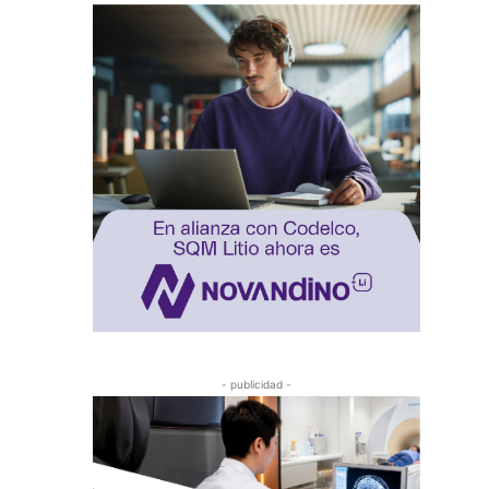
- publicidad -