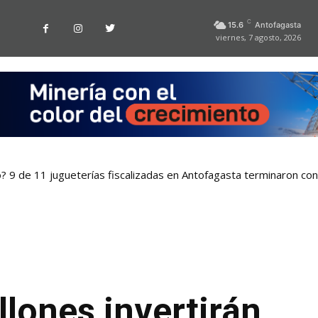
C
15.6
Antofagasta
viernes, 7 agosto, 2026
o? 9 de 11 jugueterías fiscalizadas en Antofagasta terminaron co
llones invertirán