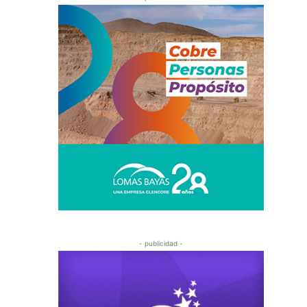
- publicidad -