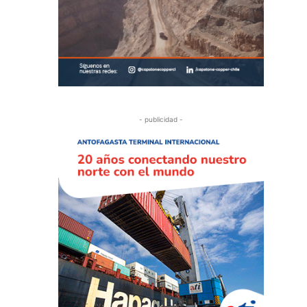
- publicidad -