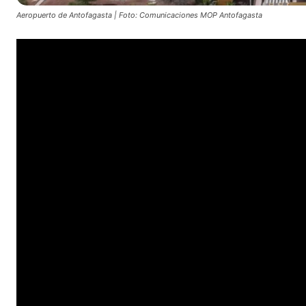
Aeropuerto de Antofagasta | Foto: Comunicaciones MOP Antofagasta