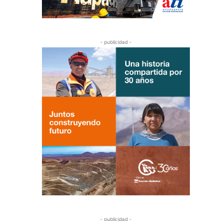
- publicidad -
- publicidad -