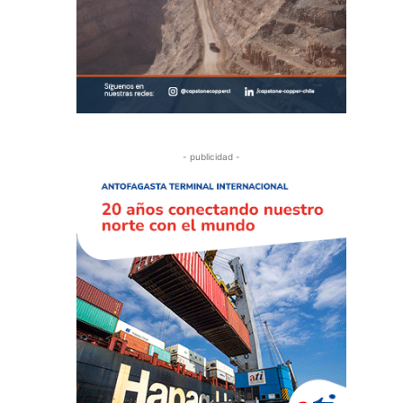
- publicidad -