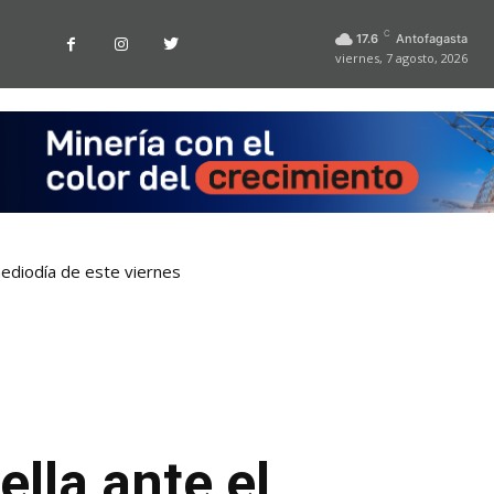
C
17.6
Antofagasta
viernes, 7 agosto, 2026
ediodía de este viernes
lla ante el