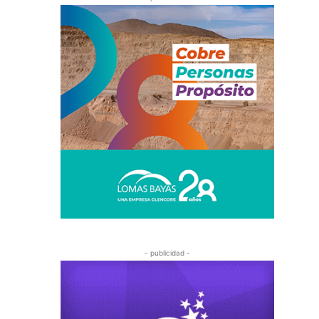
- publicidad -