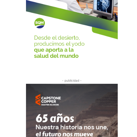
- publicidad -