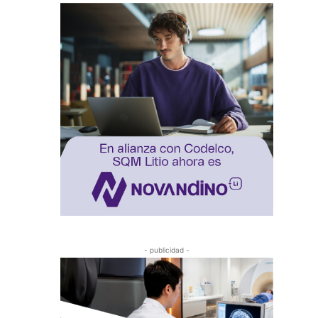
- publicidad -