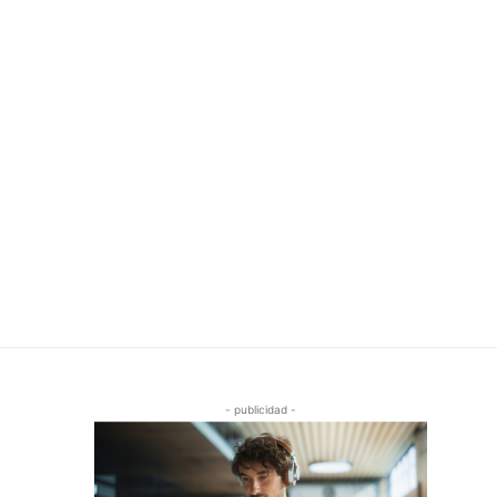
- publicidad -