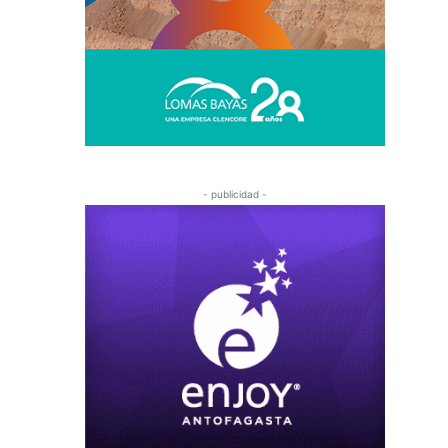
- publicidad -