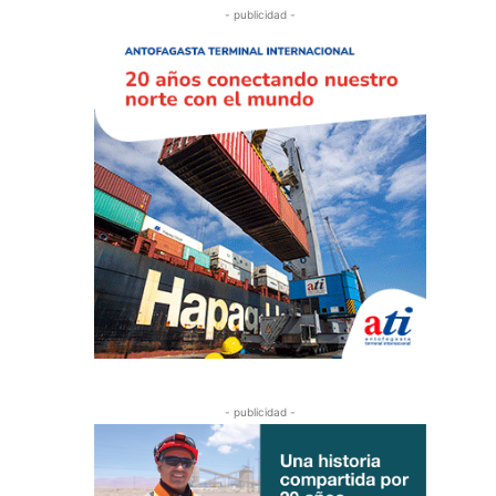
- publicidad -
- publicidad -