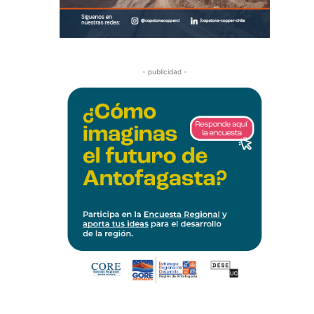
- publicidad -