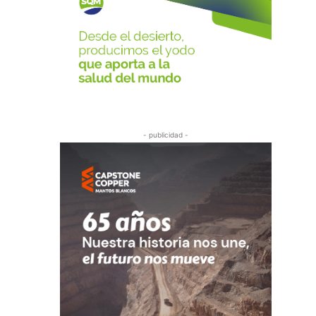
- publicidad -