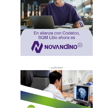
- publicidad -