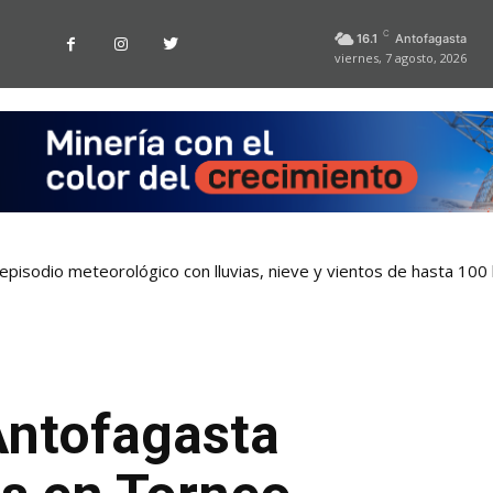
C
16.1
Antofagasta
viernes, 7 agosto, 2026
pisodio meteorológico con lluvias, nieve y vientos de hasta 100
Antofagasta