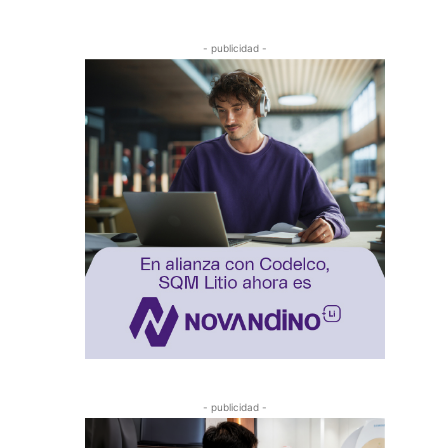
- publicidad -
- publicidad -