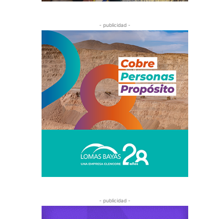
- publicidad -
- publicidad -