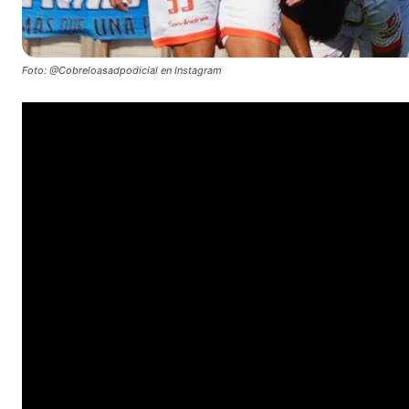
Foto: @Cobreloasadpodicial en Instagram