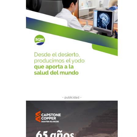
- publicidad -