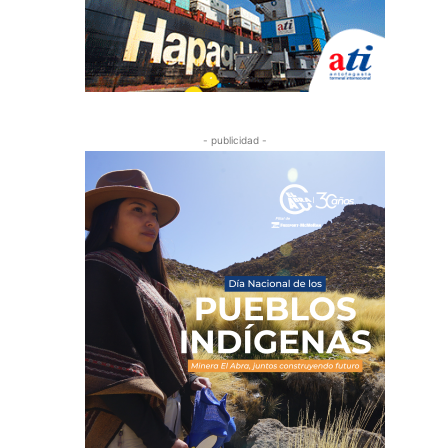
- publicidad -