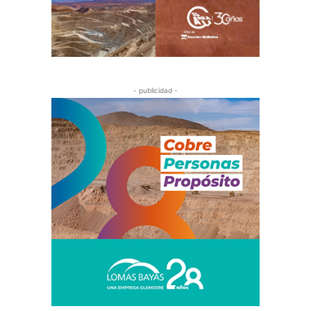
- publicidad -