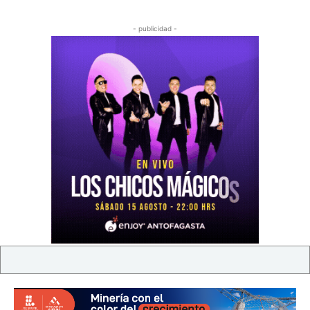
- publicidad -