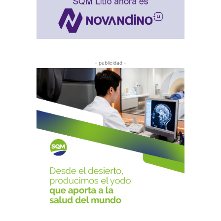
- publicidad -