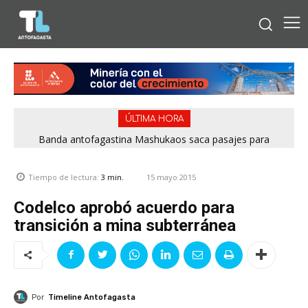
ÚLTIMA HORA
Banda antofagastina Mashukaos saca pasajes para
Rockódromo 2026
15 mayo 2015
Tiempo de lectura:
3
min.
Codelco aprobó acuerdo para
transición a mina subterránea
Por
Timeline Antofagasta