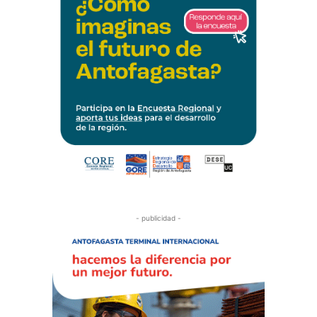
- publicidad -