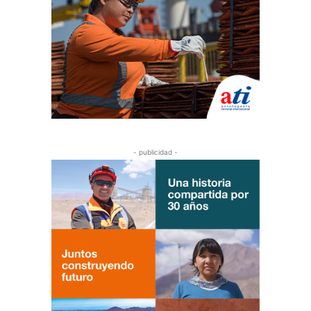
- publicidad -