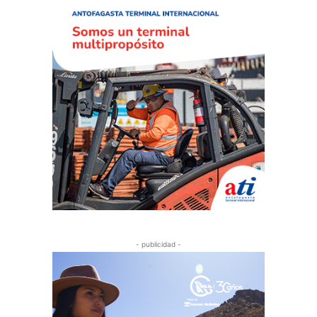
- publicidad -