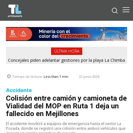
ÚLTIMA HORA
Concejales piden adelantar gestiones por la playa La Chimba
para evitar otro verano sin salvavidas
22 junio 2026
Tiempo de lectura:
Less than 1
min.
Accidente
Colisión entre camión y camioneta de
Vialidad del MOP en Ruta 1 deja un
fallecido en Mejillones
El accidente movilizó a equipos de emergencia hasta el sector La
Posada, donde se registró una colisión entre ambos vehículos que
generó un amplio operativo de rescate.