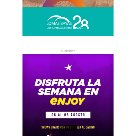
- publicidad -