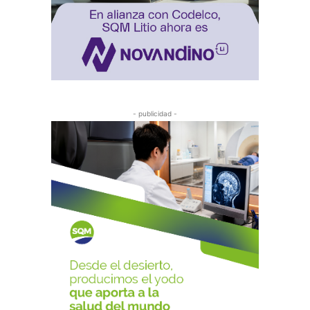
- publicidad -