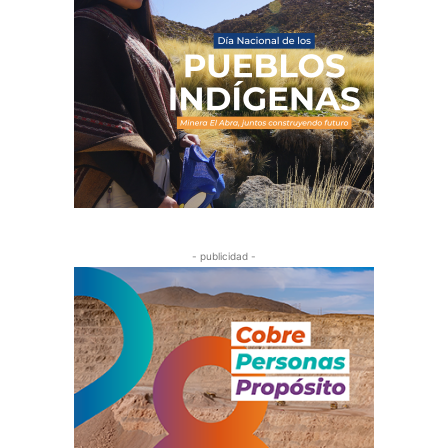
- publicidad -