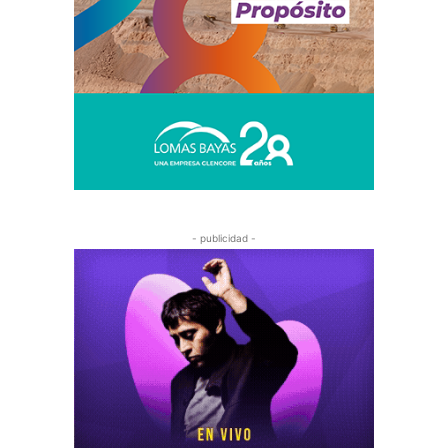
- publicidad -