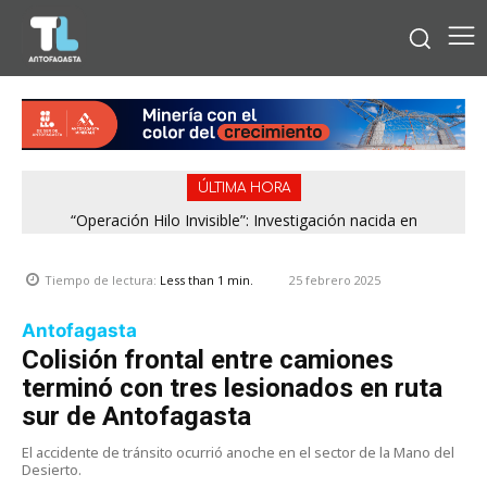
ÚLTIMA HORA
“Operación Hilo Invisible”: Investigación nacida en
Antofagasta permitió incautar 2,1 toneladas de marihuana
en la zona central
25 febrero 2025
Tiempo de lectura:
Less than 1
min.
Antofagasta
Colisión frontal entre camiones
terminó con tres lesionados en ruta
sur de Antofagasta
El accidente de tránsito ocurrió anoche en el sector de la Mano del
Desierto.