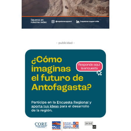
- publicidad -