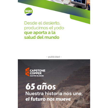
- publicidad -