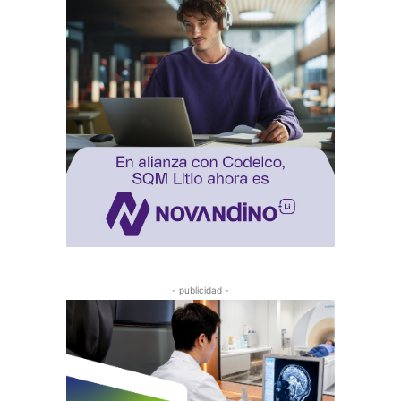
- publicidad -