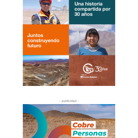
- publicidad -