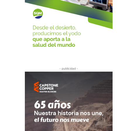
- publicidad -