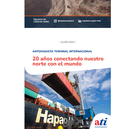
- publicidad -