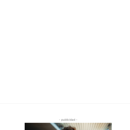
- publicidad -