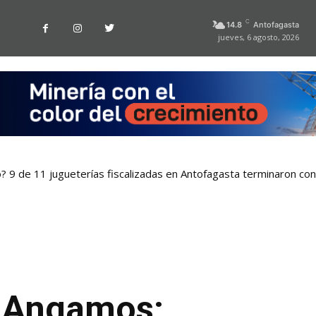
C
14.8
Antofagasta
jueves, 6 agosto, 2026
o? 9 de 11 jugueterías fiscalizadas en Antofagasta terminaron co
 Angamos: