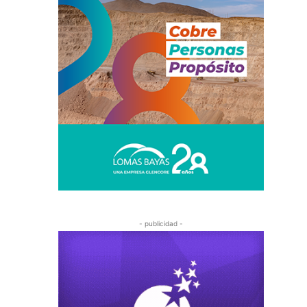
- publicidad -