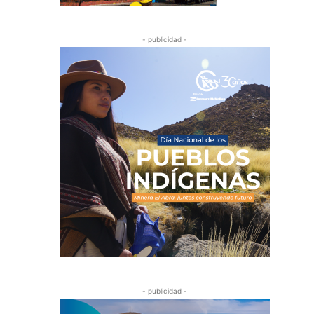
- publicidad -
- publicidad -