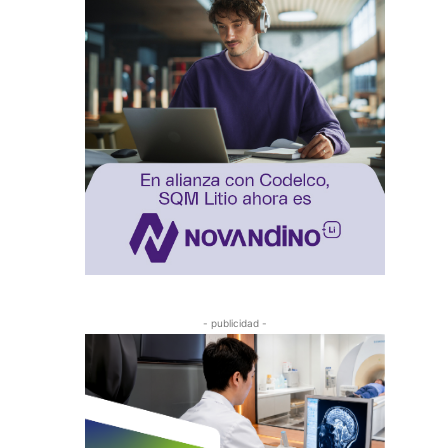
- publicidad -