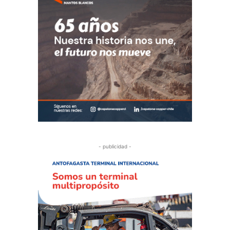
- publicidad -