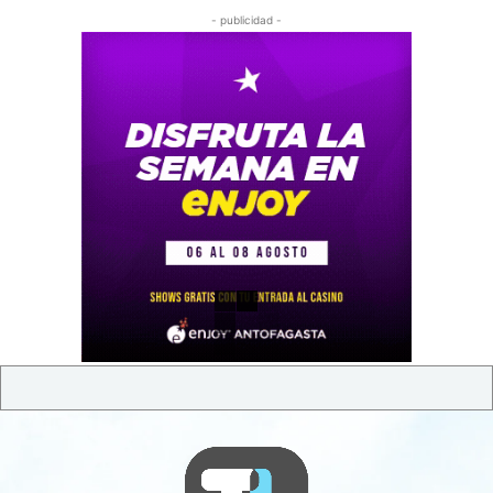
- publicidad -