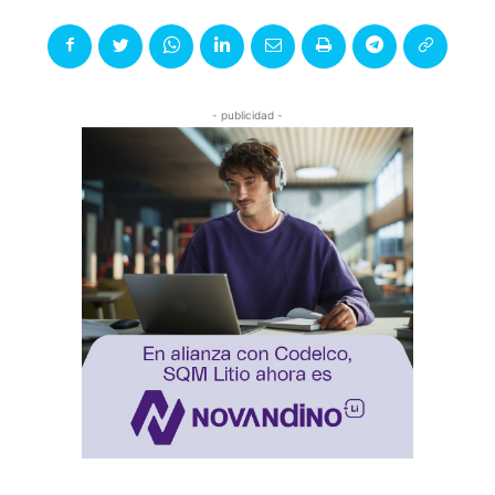
- publicidad -