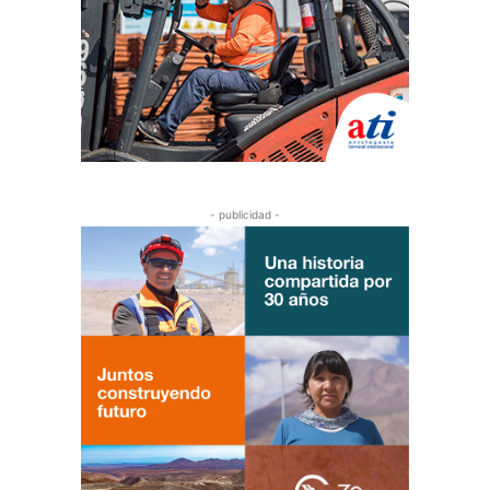
- publicidad -