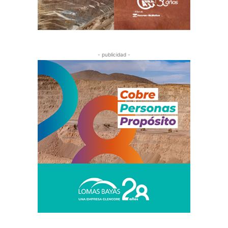
- publicidad -