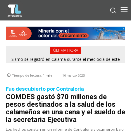
ÚLTIMA HORA
Sismo se registró en Calama durante el mediodía de este
Tras denuncias de vecinos: 13 rucos fueron erradicados de
distintos puntos de Antofagasta
viernes
16 marzo 2025
Tiempo de lectura:
1
min.
Fue descubierto por Contraloría
COMDES gastó $70 millones de
pesos destinados a la salud de los
calameños en una cena y el sueldo de
la secretaria Ejecutiva
Los hechos constan en un informe de Contraloría y ocurrieron bajo