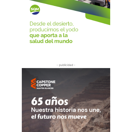
- publicidad -