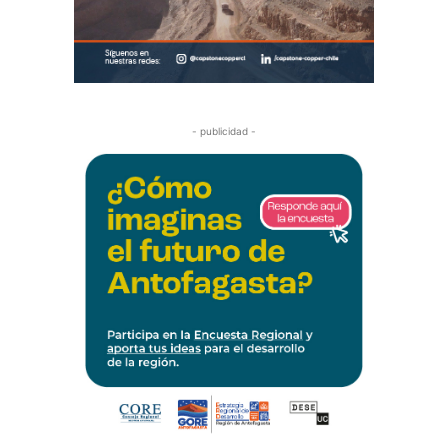
- publicidad -