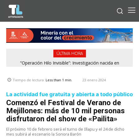
ÚLTIMA HORA
“Operación Hilo Invisible”: Investigación nacida en
Antofagasta permitió incautar 2,1 toneladas de marihuana
en la zona central
23 enero 2024
Tiempo de lectura:
Less than 1
min.
La actividad fue gratuita y abierta a todo público
Comenzó el Festival de Verano de
Mejillones: más de 10 mil personas
disfrutaron del show de «Pailita»
El próximo 10 de febrero será el turno de Illapu y el 24 de dicho
mes subirá al escenario la Sonora Barón