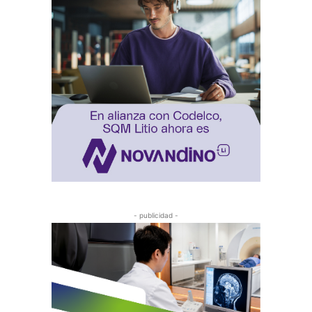
- publicidad -