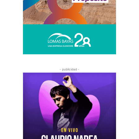
- publicidad -