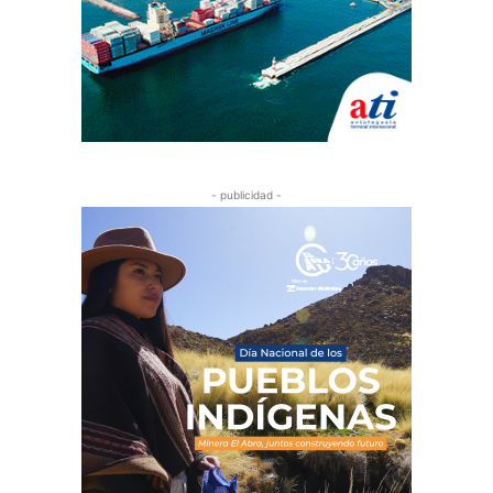
- publicidad -