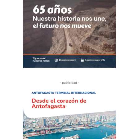
- publicidad -