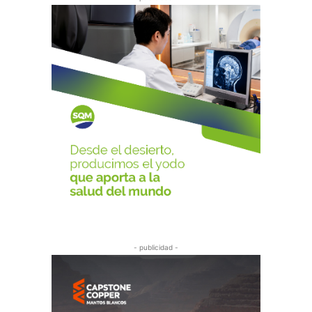
- publicidad -