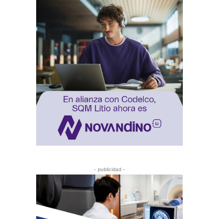
- publicidad -