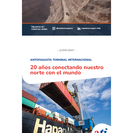
- publicidad -