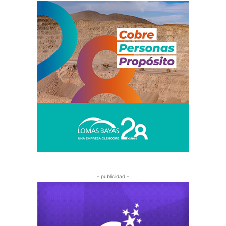
- publicidad -