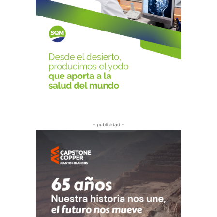
- publicidad -