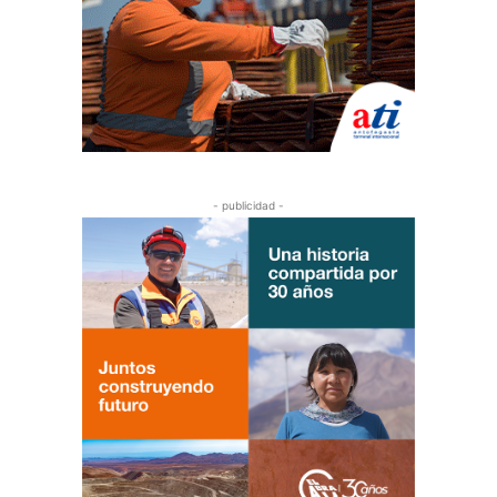
- publicidad -