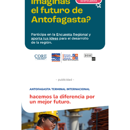
- publicidad -