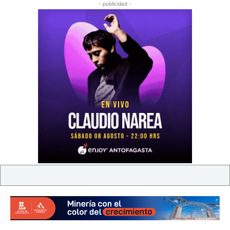
- publicidad -