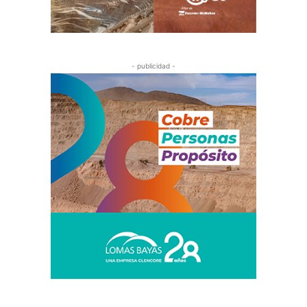
- publicidad -