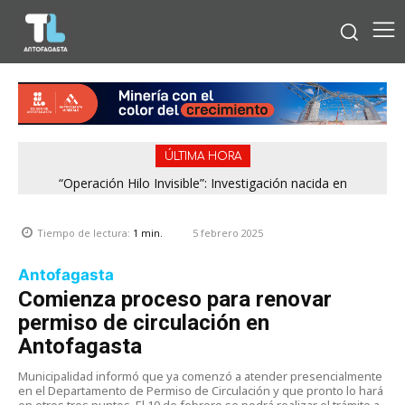
ÚLTIMA HORA
“Operación Hilo Invisible”: Investigación nacida en
Antofagasta permitió incautar 2,1 toneladas de marihuana
en la zona central
5 febrero 2025
Tiempo de lectura:
1
min.
Antofagasta
Comienza proceso para renovar
permiso de circulación en
Antofagasta
Municipalidad informó que ya comenzó a atender presencialmente
en el Departamento de Permiso de Circulación y que pronto lo hará
en otros tres puntos. El 10 de febrero se podrá realizar el trámite a