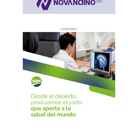
- publicidad -