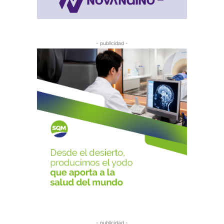
- publicidad -
- publicidad -