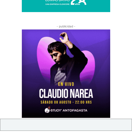
- publicidad -