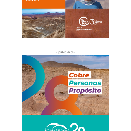
- publicidad -