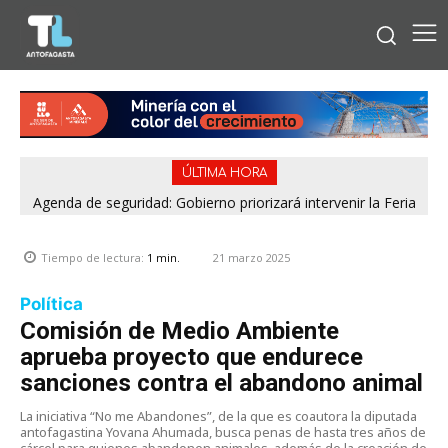
ÚLTIMA HORA
Agenda de seguridad: Gobierno priorizará intervenir la Feria
Pantaleón Cortés de Antofagasta y el casco urbano de
Calama
21 marzo 2025
Tiempo de lectura:
1
min.
Política
Comisión de Medio Ambiente
aprueba proyecto que endurece
sanciones contra el abandono animal
La iniciativa “No me Abandones”, de la que es coautora la diputada
antofagastina Yovana Ahumada, busca penas de hasta tres años de
cárcel para quienes abandonen animales, además de la creación de