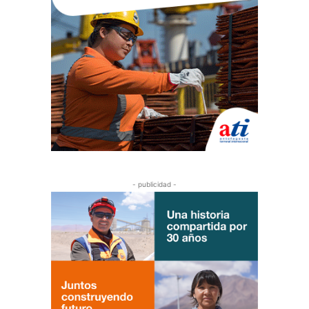
- publicidad -